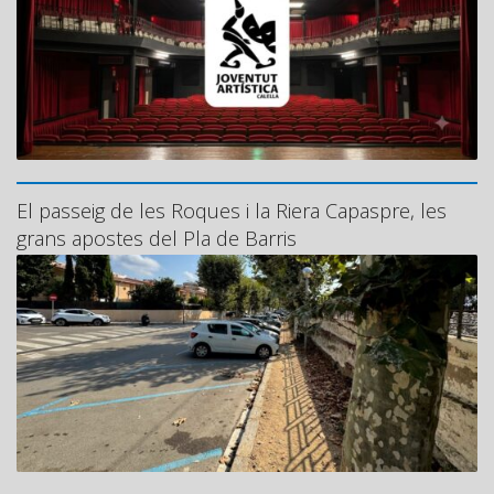
El passeig de les Roques i la Riera Capaspre, les
grans apostes del Pla de Barris