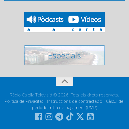
Ràdio Calella Televisió © 2026. Tots els drets reservats.
Política de Privacitat
-
Instruccions de contractació
-
Càlcul del
període mitjà de pagament (PMP)