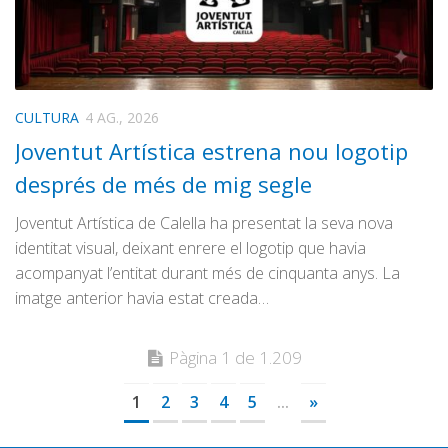
CULTURA
4 AG., 2026
Joventut Artística estrena nou logotip
després de més de mig segle
Joventut Artística de Calella ha presentat la seva nova
identitat visual, deixant enrere el logotip que havia
acompanyat l’entitat durant més de cinquanta anys. La
imatge anterior havia estat creada…
Pàgina 1 de 1.209
1
2
3
4
5
...
»