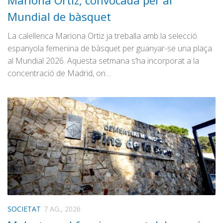
Mariona Ortiz, convocada per al
Graella
Mundial de bàsquet
Publicitat
La calellenca Mariona Ortiz ja treballa amb la selecció
Contacte
espanyola femenina de bàsquet per guanyar-se una plaça
al Mundial 2026. Aquesta setmana s’ha incorporat a la
concentració de Madrid, on…
SOCIETAT
7 AG., 2026