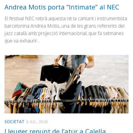
Andrea Motis porta “Intimate” al NEC
El festival NEC rebrà aquesta nit la cantant i instrumentista
barcelonina Andrea Motis, una de les grans referents del
jazz català amb projecció internacional, que fa setmanes
que va exhaurir…
SOCIETAT
6 AG., 2026
Lleuger repunt de l’atur a Calella