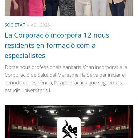
SOCIETAT
4 AG., 2026
La Corporació incorpora 12 nous
residents en formació com a
especialistes
Dotze nous professionals sanitaris s’han incorporat a la
Corporació de Salut del Maresme i la Selva per iniciar el
període de residència, l’etapa pràctica que segueix als
estudis universitaris i…