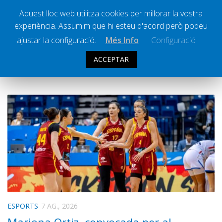
Aquest lloc web utilitza cookies per millorar la vostra
experiència. Assumim que hi esteu d'acord però podeu
Ràdio Calella Televisió
Notícies
ajustar la configuració.
Més Info
Configuració
Comunicació
ACCEPTAR
CATEGORIA:
NOTÍCIES
Cultura
Política
Societat
Successos
Esports
La Banqueta
Transmissions Esportives
Pòdcasts
Vídeos
ESPORTS
7 AG., 2026