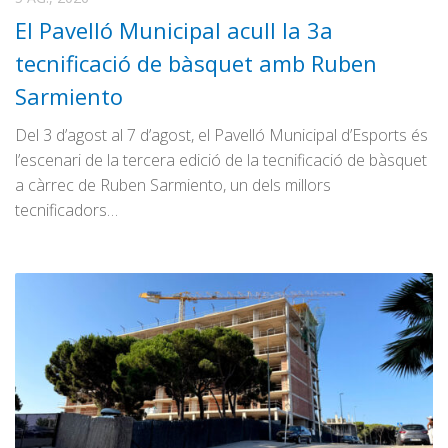
El Pavelló Municipal acull la 3a
tecnificació de bàsquet amb Ruben
Sarmiento
Del 3 d’agost al 7 d’agost, el Pavelló Municipal d’Esports és
l’escenari de la tercera edició de la tecnificació de bàsquet
a càrrec de Ruben Sarmiento, un dels millors
tecnificadors…