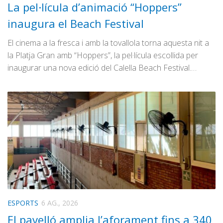
La pel·lícula d’animació “Hoppers”
inaugura el Beach Festival
El cinema a la fresca i amb la tovallola torna aquesta nit a
la Platja Gran amb “Hoppers”, la pel·lícula escollida per
inaugurar una nova edició del Calella Beach Festival.…
ESPORTS
6 AG., 2026
El pavelló amplia l’aforament fins a 340