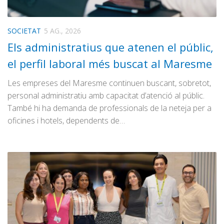
SOCIETAT
5 AG., 2026
Els administratius que atenen el públic,
el perfil laboral més buscat al Maresme
Les empreses del Maresme continuen buscant, sobretot,
personal administratiu amb capacitat d’atenció al públic.
També hi ha demanda de professionals de la neteja per a
oficines i hotels, dependents de…