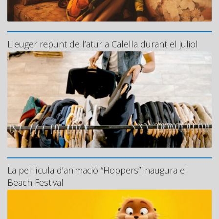
Lleuger repunt de l’atur a Calella durant el juliol
La pel·lícula d’animació “Hoppers” inaugura el
Beach Festival