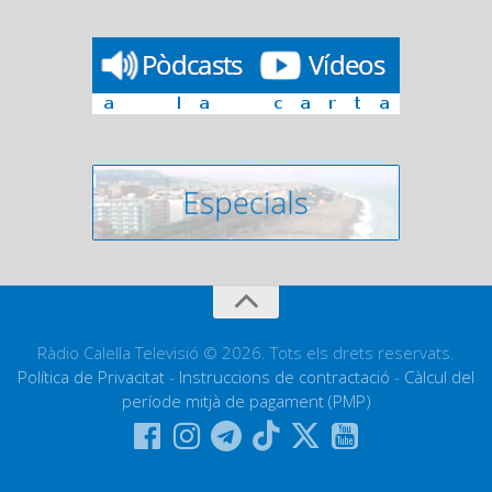
Ràdio Calella Televisió © 2026. Tots els drets reservats.
Política de Privacitat
-
Instruccions de contractació
-
Càlcul del
període mitjà de pagament (PMP)