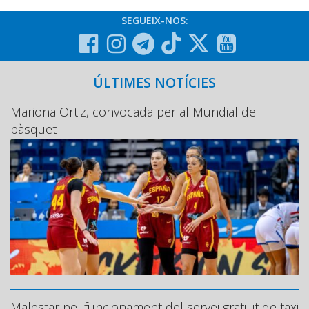
Graella
SEGUEIX-NOS:
Publicitat
Contacte
ÚLTIMES NOTÍCIES
Mariona Ortiz, convocada per al Mundial de
bàsquet
Malestar pel funcionament del servei gratuït de taxi