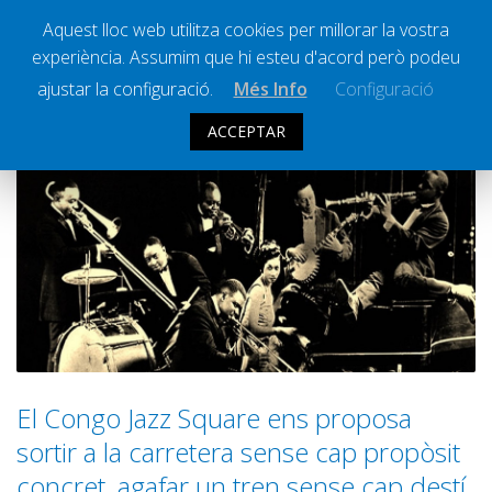
Aquest lloc web utilitza cookies per millorar la vostra
experiència. Assumim que hi esteu d'acord però podeu
Ràdio Calella Televisió
Notícies
ajustar la configuració.
Més Info
Configuració
Comunicació
ACCEPTAR
Cultura
Política
Societat
Successos
Esports
La Banqueta
Transmissions Esportives
El Congo Jazz Square ens proposa
Pòdcasts
sortir a la carretera sense cap propòsit
Vídeos
concret, agafar un tren sense cap destí