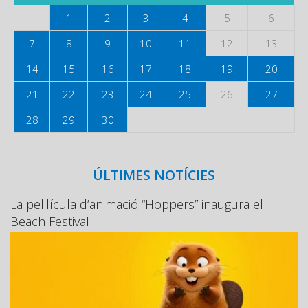
1
2
3
4
5
6
7
8
9
10
11
12
13
14
15
16
17
18
19
20
21
22
23
24
25
26
27
28
29
30
ÚLTIMES NOTÍCIES
La pel·lícula d’animació “Hoppers” inaugura el
Beach Festival