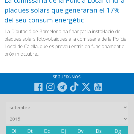
La comissaria de la Policia Local tindrà
Graella
plaques solars que generaran el 17%
Publicitat
del seu consum energètic
Contacte
La Diputació de Barcelona ha finançat la instal·lació de
plaques solars fotovoltaiques a la comissaria de la Policia
Local de Calella, que es preveu entrin en funcionament el
pròxim octubre…
SEGUEIX-NOS:
Dl
Dt
Dc
Dj
Dv
Ds
Dg