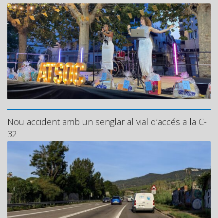
Nou accident amb un senglar al vial d’accés a la C-
32