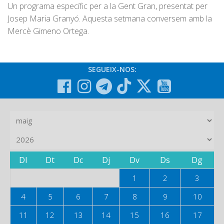
Un programa específic per a la Gent Gran, presentat per
Josep Maria Granyó. Aquesta setmana conversem amb la
Mercè Gimeno Ortega.
SEGUEIX-NOS:
Dl
Dt
Dc
Dj
Dv
Ds
Dg
1
2
3
4
5
6
7
8
9
10
11
12
13
14
15
16
17