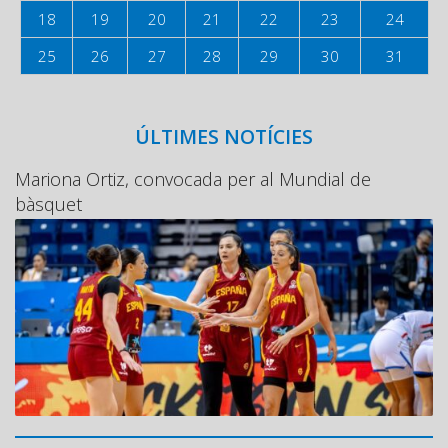
18
19
20
21
22
23
24
25
26
27
28
29
30
31
ÚLTIMES NOTÍCIES
Mariona Ortiz, convocada per al Mundial de
bàsquet