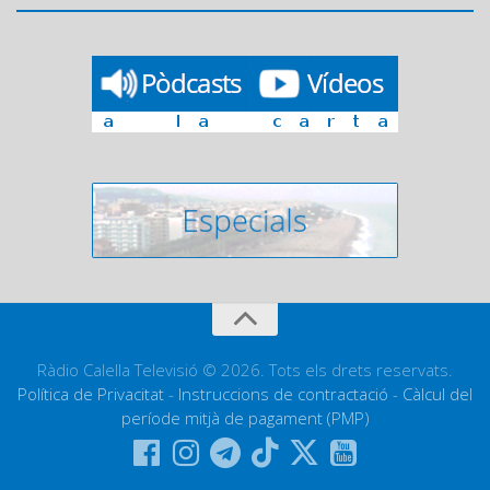
Ràdio Calella Televisió © 2026. Tots els drets reservats.
Política de Privacitat
-
Instruccions de contractació
-
Càlcul del
període mitjà de pagament (PMP)