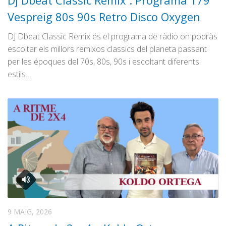
Dj Dbeat Clàssic Rèmix : Programa 179
Graella
Vespreig 80s 90s Retro Disco Oxygen
Publicitat
DJ Dbeat Classic Remix és el programa de ràdio on podràs
Contacte
escoltar els millors remixos classics del planeta passant
per les époques del 70s, 80s, 90s i escoltant diferents
estils…
9 MAIG, 2026