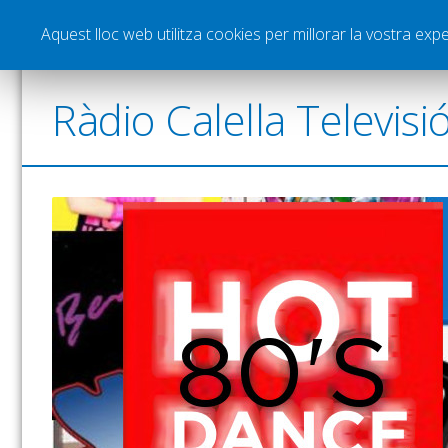
Notícies
Esports
Pòdcasts
Vídeos
Gra
Aquest lloc web utilitza cookies per millorar la vostra ex
Ràdio Calella Televisi