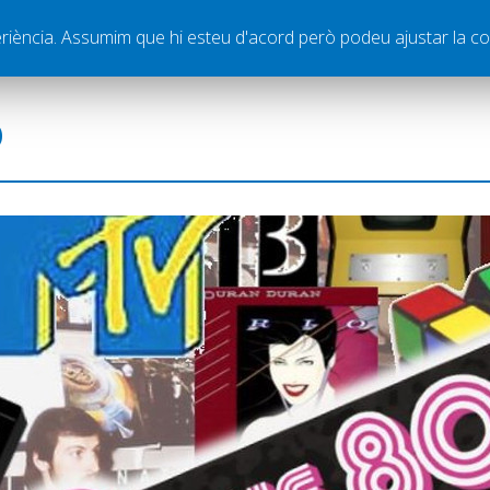
ella
Publicitat
Contacte
periència. Assumim que hi esteu d'acord però podeu ajustar la co
ó