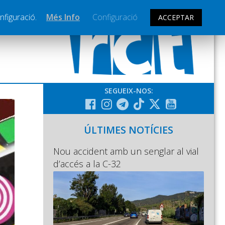
nfiguració.
Més Info
Configuració
ACCEPTAR
SEGUEIX-NOS:
ÚLTIMES NOTÍCIES
Nou accident amb un senglar al vial
d’accés a la C-32