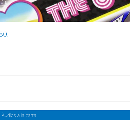
80.
Àudios a la carta