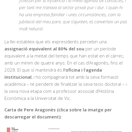
fitxessin per la influència i la meva agenda de contactes, i
per tant me n’anava al sector privat pur i dur. I quan hi
ha una empresa familiar i unes circumstàncies, com la
jubilació del meu pare, que s’ajunten, es converteix un pas
molt natural.
La llei estableix que els expresidents percebin una
assignació equivalent al 80% del sou
per un període
equivalent a la meitat del temps que han estat en el càrrec,
amb un mínim de quatre anys. En el cas d’Aragonès, fins el
2028. El que sí mantindrà és
l’oficina i l’agenda
institucional
, i ho compaginarà tot amb la seva formació
acadèmica – té pendent de finalitzar la seva tesis doctoral – i
la seva nova etapa com a professor associat d’Història
Econòmica a la Universitat de Vic.
Carta de Pere Aragonès (clica sobre la imatge per
descarregar el document):