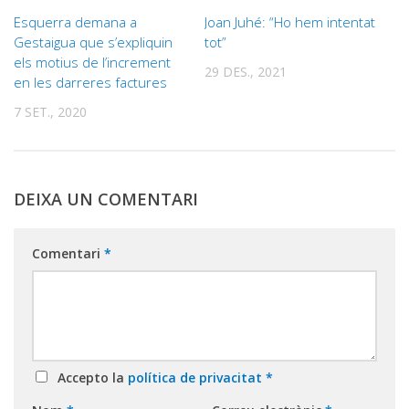
Esquerra demana a
Joan Juhé: “Ho hem intentat
Gestaigua que s’expliquin
tot”
els motius de l’increment
29 DES., 2021
en les darreres factures
7 SET., 2020
DEIXA UN COMENTARI
Comentari
*
Accepto la
política de privacitat
*