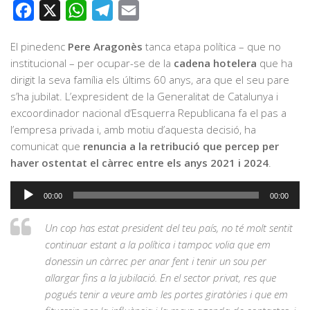
Facebook
X
WhatsApp
Telegram
Email
El pinedenc
Pere Aragonès
tanca etapa política – que no
institucional – per ocupar-se de la
cadena hotelera
que ha
dirigit la seva família els últims 60 anys, ara que el seu pare
s’ha jubilat. L’expresident de la Generalitat de Catalunya i
excoordinador nacional d’Esquerra Republicana fa el pas a
l’empresa privada i, amb motiu d’aquesta decisió, ha
comunicat que
renuncia a la retribució que percep per
haver ostentat el càrrec entre els anys 2021 i 2024
.
Reproductor
00:00
00:00
d'àudio
Un cop has estat president del teu país, no té molt sentit
continuar estant a la política i tampoc volia que em
donessin un càrrec per anar fent i tenir un sou per
allargar fins a la jubilació. En el sector privat, res que
pogués tenir a veure amb les portes giratòries i que em