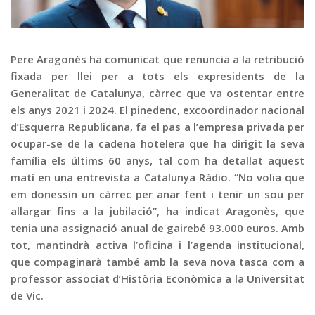
Graella
Publicitat
Contacte
Pere Aragonès ha comunicat que renuncia a la retribució
fixada per llei per a tots els expresidents de la
Generalitat de Catalunya, càrrec que va ostentar entre
els anys 2021 i 2024. El pinedenc, excoordinador nacional
d’Esquerra Republicana, fa el pas a l’empresa privada per
ocupar-se de la cadena hotelera que ha dirigit la seva
família els últims 60 anys, tal com ha detallat aquest
matí en una entrevista a Catalunya Ràdio. “No volia que
em donessin un càrrec per anar fent i tenir un sou per
allargar fins a la jubilació”, ha indicat Aragonès, que
tenia una assignació anual de gairebé 93.000 euros. Amb
tot, mantindrà activa l’oficina i l’agenda institucional,
que compaginarà també amb la seva nova tasca com a
professor associat d’Història Econòmica a la Universitat
de Vic.