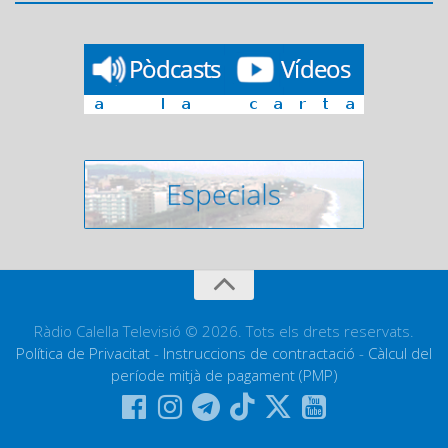
Ràdio Calella Televisió © 2026. Tots els drets reservats.
Política de Privacitat
-
Instruccions de contractació
-
Càlcul del
període mitjà de pagament (PMP)