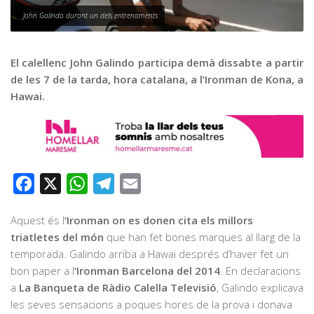
Graella
John Galindo durant un dels entrenaments
Publicitat
Contacte
El calellenc John Galindo participa demà dissabte a partir
de les 7 de la tarda, hora catalana, a l’Ironman de Kona, a
Hawai.
Facebook
X
WhatsApp
Telegram
Email
Aquest és l
‘Ironman on es donen cita els millors
triatletes del món
que han fet bones marques al llarg de la
temporada. Galindo arriba a Hawai després d’haver fet un
bon paper a l
‘Ironman Barcelona del 2014
. En declaracions
a
La Banqueta de Ràdio Calella Televisió
, Galindo explicava
les seves sensacions a poques hores de la prova i donava