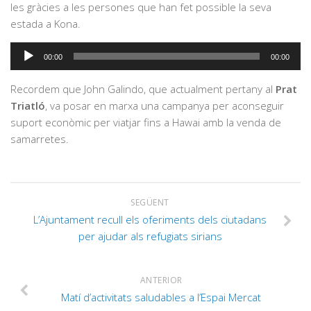
les gràcies a les persones que han fet possible la seva
estada a Kona.
Reproductor
00:00
00:00
d'àudio
Recordem que John Galindo, que actualment pertany al
Prat
Triatló
, va posar en marxa una campanya per aconseguir
suport econòmic per viatjar fins a Hawai amb la venda de
samarretes.
SEGÜENT
L’Ajuntament recull els oferiments dels ciutadans
per ajudar als refugiats sirians
ANTERIOR
Matí d’activitats saludables a l’Espai Mercat