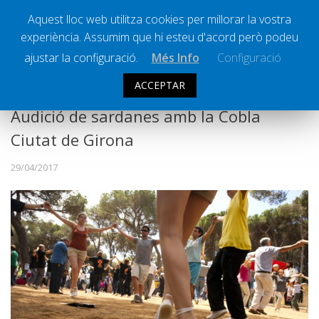
Aquest lloc web utilitza cookies per millorar la vostra
experiència. Assumim que hi esteu d'acord però podeu
Ràdio Calella Televisió
Notícies
ajustar la configuració.
Més Info
Configuració
Comunicació
ACCEPTAR
Cultura
Audició de sardanes amb la Cobla
Política
Ciutat de Girona
Societat
29/04/2017
Successos
Esports
La Banqueta
Transmissions Esportives
Pòdcasts
Vídeos