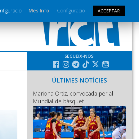
nfiguració.
Més Info
Configuració
ACCEPTAR
SEGUEIX-NOS:
ÚLTIMES NOTÍCIES
Mariona Ortiz, convocada per al
Mundial de bàsquet