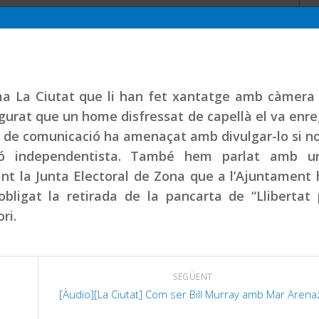
ma La Ciutat que li han fet xantatge amb càmera 
egurat que un home disfressat de capellà el va enre
à de comunicació ha amenaçat amb divulgar-lo si n
ació independentista. També hem parlat amb u
t la Junta Electoral de Zona que a l’Ajuntament 
obligat la retirada de la pancarta de “Llibertat
ri.
SEGÜENT
[Àudio][La Ciutat] Com ser Bill Murray amb Mar Arena