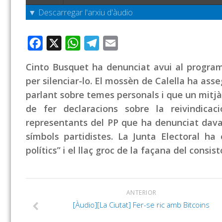
▼ Descarregar l'arxiu d'àudio
Facebook
X
WhatsApp
Telegram
Email
Cinto Busquet ha denunciat avui al progra
per silenciar-lo. El mossèn de Calella ha ass
parlant sobre temes personals i que un mitj
de fer declaracions sobre la reivindic
representants del PP que ha denunciat davan
símbols partidistes. La Junta Electoral ha 
polítics” i el llaç groc de la façana del consisto
ANTERIOR
[Àudio][La Ciutat] Fer-se ric amb Bitcoins