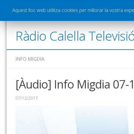
Notícies
Esports
Pòdcasts
Vídeos
Gra
Aquest lloc web utilitza cookies per millorar la vostra ex
Ràdio Calella Televisi
INFO MIGDIA
[Àudio] Info Migdia 07-
07/12/2017