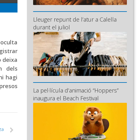
Lleuger repunt de l’atur a Calella
durant el juliol
oculta
gistrar
o deixa
n dels
hi hagi
 presos
La pel·lícula d’animació “Hoppers”
inaugura el Beach Festival
za