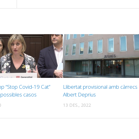
app “Stop Covid-19 Cat”
Llibertat provisional amb càrrecs
 possibles casos
Albert Deprius
0
13 DES., 2022