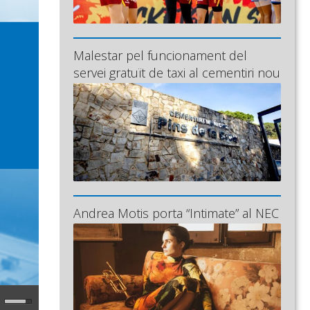
Malestar pel funcionament del
servei gratuït de taxi al cementiri nou
Andrea Motis porta “Intimate” al NEC