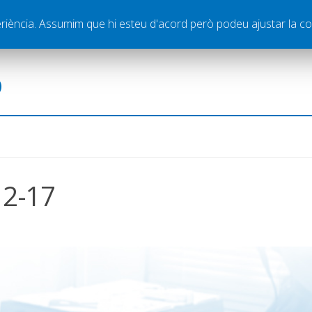
ella
Publicitat
Contacte
periència. Assumim que hi esteu d'acord però podeu ajustar la co
ó
12-17