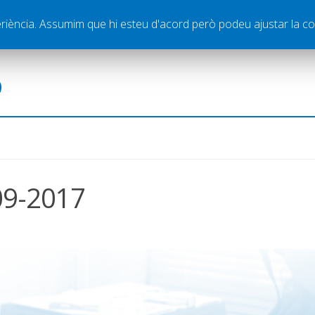
ella
Publicitat
Contacte
periència. Assumim que hi esteu d'acord però podeu ajustar la co
ó
-09-2017