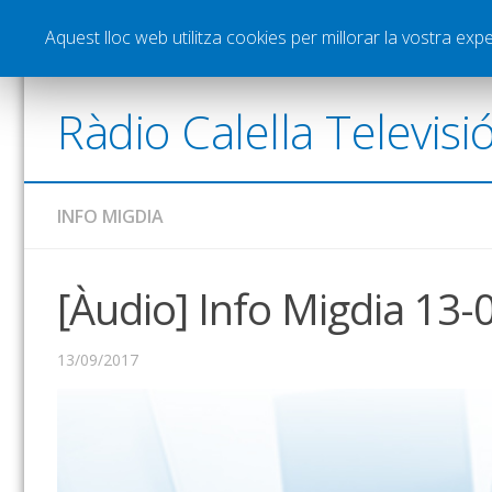
Notícies
Esports
Pòdcasts
Vídeos
Gra
Aquest lloc web utilitza cookies per millorar la vostra ex
Ràdio Calella Televisi
INFO MIGDIA
[Àudio] Info Migdia 13
13/09/2017