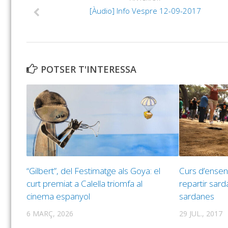
[Àudio] Info Vespre 12-09-2017
POTSER T'INTERESSA
“Gilbert”, del Festimatge als Goya: el
Curs d’ensen
curt premiat a Calella triomfa al
repartir sard
cinema espanyol
sardanes
6 MARÇ, 2026
29 JUL., 2017