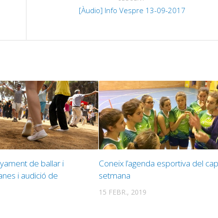
[Àudio] Info Vespre 13-09-2017
yament de ballar i
Coneix l’agenda esportiva del ca
anes i audició de
setmana
15 FEBR., 2019