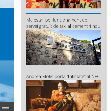
Malestar pel funcionament del
servei gratuït de taxi al cementiri nou
Andrea Motis porta “Intimate” al NEC