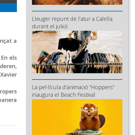
Lleuger repunt de l’atur a Calella
durant el juliol
ançat a
 En els
ideren,
 Xavier
La pel·lícula d’animació “Hoppers”
propers
inaugura el Beach Festival
 manera