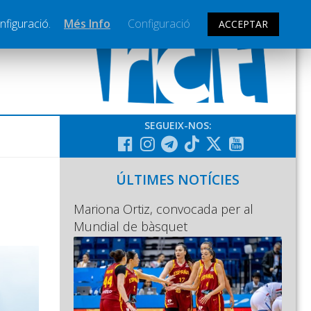
nfiguració.
Més Info
Configuració
ACCEPTAR
SEGUEIX-NOS:
ÚLTIMES NOTÍCIES
Mariona Ortiz, convocada per al
Mundial de bàsquet