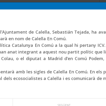
a l’Ajuntament de Calella, Sebastián Tejada, ha av
tuarà en nom de Calella En Comú.
olítica Catalunya En Comú a la qual hi pertany ICV.
han anat integrant a aquest nou partit polític que l
da Colau, o el diputat a Madrid d’en Comú Podem,
esentarà amb les sigles de Calella En Comú. En els 
al dels ecosocialistes a Calella i es comunicarà de
SEGÜENT