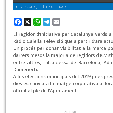
▼ Descarregar l'arxiu d'àudio
Facebook
X
WhatsApp
Telegram
Email
El regidor d’Iniciativa per Catalunya Verds 
Ràdio Calella Televisió que a partir d’ara ac
Un procés per donar visibilitat a la marca p
darrers mesos la majoria de regidors d’ICV s’
entre altres, l’alcaldessa de Barcelona, A
Domènech.
A les eleccions municipals del 2019 ja es pr
dies es canviarà la imatge corporativa al loc
oficial al ple de l’Ajuntament.
ANTERIOR