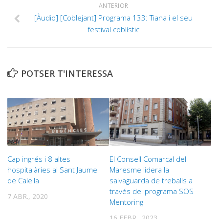
ANTERIOR
[Àudio] [Coblejant] Programa 133: Tiana i el seu
festival coblístic
POTSER T'INTERESSA
Cap ingrés i 8 altes
El Consell Comarcal del
hospitalàries al Sant Jaume
Maresme lidera la
de Calella
salvaguarda de treballs a
través del programa SOS
7 ABR., 2020
Mentoring
16 FEBR., 2023