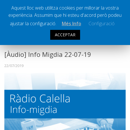
Aquest lloc web utilitza cookies per millorar la vostra
experiència. Assumim que hi esteu d'acord però podeu
Ràdio Calella Televisió
Notícies
ajustar la configuració.
Més Info
Configuració
Comunicació
ACCEPTAR
INFO MIGDIA
INFORMATIUS
Cultura
Política
[Àudio] Info Migdia 22-07-19
Societat
22/07/2019
Successos
Esports
La Banqueta
Transmissions Esportives
Pòdcasts
Vídeos