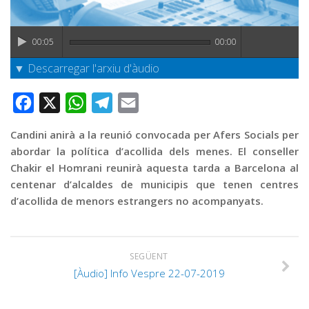
Graella
Publicitat
00:05
00:00
Contacte
▼ Descarregar l'arxiu d'àudio
Facebook
X
WhatsApp
Telegram
Email
Candini anirà a la reunió convocada per Afers Socials per
abordar la política d’acollida dels menes. El conseller
Chakir el Homrani reunirà aquesta tarda a Barcelona al
centenar d’alcaldes de municipis que tenen centres
d’acollida de menors estrangers no acompanyats.
SEGÜENT
[Àudio] Info Vespre 22-07-2019