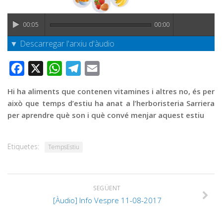
Graella
Publicitat
00:05
00:00
Contacte
▼ Descarregar l'arxiu d'àudio
Facebook
X
WhatsApp
Telegram
Email
Hi ha aliments que contenen vitamines i altres no, és per
això que temps d’estiu ha anat a l’herboristeria Sarriera
per aprendre què son i què convé menjar aquest estiu
Etiquetes:
TempsEstiu
SEGÜENT
[Àudio] Info Vespre 11-08-2017