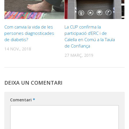
Com canvia la vida de les
La CUP confirma la
persones diagnosticades
participació d’ERC i de
de diabetis?
Calella en Comú a la Taula
de Confiança
14 NOV., 2018
27 MARÇ, 2019
DEIXA UN COMENTARI
Comentari
*