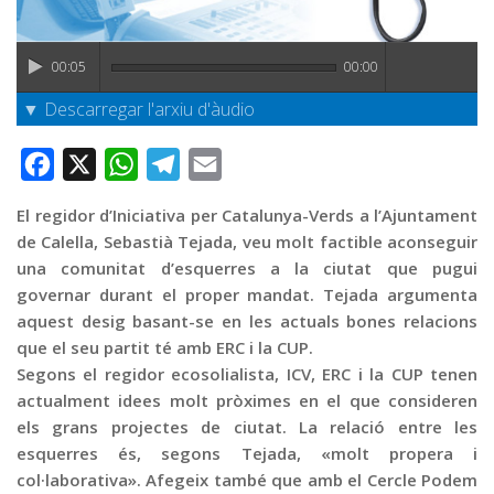
Graella
Publicitat
00:05
00:00
Contacte
▼ Descarregar l'arxiu d'àudio
Facebook
X
WhatsApp
Telegram
Email
El regidor d’Iniciativa per Catalunya-Verds a l’Ajuntament
de Calella, Sebastià Tejada, veu molt factible aconseguir
una comunitat d’esquerres a la ciutat que pugui
governar durant el proper mandat. Tejada argumenta
aquest desig basant-se en les actuals bones relacions
que el seu partit té amb ERC i la CUP.
Segons el regidor ecosolialista, ICV, ERC i la CUP tenen
actualment idees molt pròximes en el que consideren
els grans projectes de ciutat. La relació entre les
esquerres és, segons Tejada, «molt propera i
col·laborativa». Afegeix també que amb el Cercle Podem