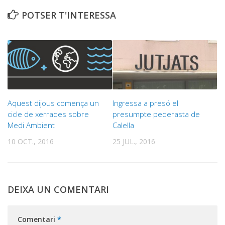
POTSER T'INTERESSA
Aquest dijous comença un
Ingressa a presó el
cicle de xerrades sobre
presumpte pederasta de
Medi Ambient
Calella
10 OCT., 2016
25 JUL., 2016
DEIXA UN COMENTARI
Comentari
*