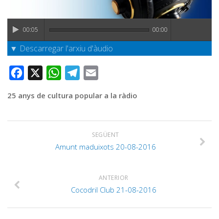
Graella
Publicitat
00:05
00:00
Contacte
▼ Descarregar l'arxiu d'àudio
Facebook
X
WhatsApp
Telegram
Email
25 anys de cultura popular a la ràdio
SEGÜENT
Amunt maduixots 20-08-2016
ANTERIOR
Cocodril Club 21-08-2016