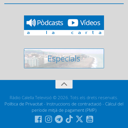
Ràdio Calella Televisió © 2026. Tots els drets reservats.
Política de Privacitat
-
Instruccions de contractació
-
Càlcul del
període mitjà de pagament (PMP)