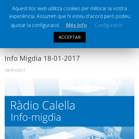
Aquest lloc web utilitza cookies per millorar la vostra
experiència. Assumim que hi esteu d'acord però podeu
Ràdio Calella Televisió
Notícies
ajustar la configuració.
Més Info
Configuració
Comunicació
ACCEPTAR
INFO MIGDIA
Cultura
Política
Info Migdia 18-01-2017
Societat
18/01/2017
Successos
Esports
La Banqueta
Transmissions Esportives
Pòdcasts
Vídeos