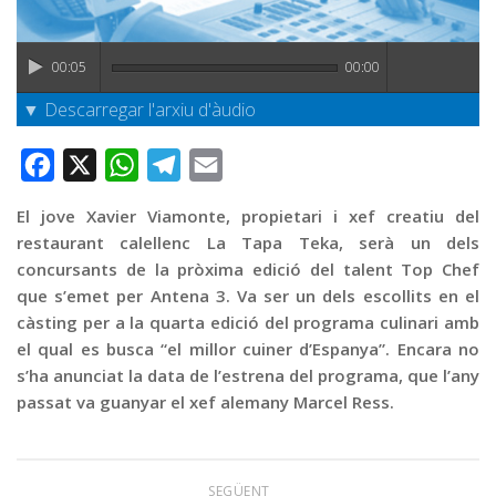
Graella
Publicitat
00:05
00:00
Contacte
▼ Descarregar l'arxiu d'àudio
Facebook
X
WhatsApp
Telegram
Email
El jove Xavier Viamonte, propietari i xef creatiu del
restaurant calellenc La Tapa Teka, serà un dels
concursants de la pròxima edició del talent Top Chef
que s’emet per Antena 3. Va ser un dels escollits en el
càsting per a la quarta edició del programa culinari amb
el qual es busca “el millor cuiner d’Espanya”. Encara no
s’ha anunciat la data de l’estrena del programa, que l’any
passat va guanyar el xef alemany Marcel Ress.
SEGÜENT