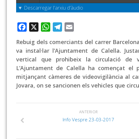
▼ Descarregar l'arxiu d'àudio
Facebook
X
WhatsApp
Telegram
Email
Rebuig dels comerciants del carrer Barcelon
va instal·lar l’Ajuntament de Calella. Just
vertical que prohibeix la circulació de 
L’Ajuntament de Calella ha començat el pr
mitjançant càmeres de videovigilància al car
Jovara, on se sancionen els vehicles que circu
ANTERIOR
Info Vespre 23-03-2017