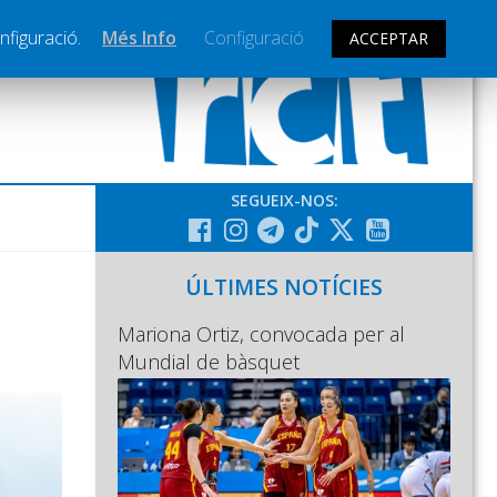
nfiguració.
Més Info
Configuració
ACCEPTAR
SEGUEIX-NOS:
ÚLTIMES NOTÍCIES
Mariona Ortiz, convocada per al
Mundial de bàsquet