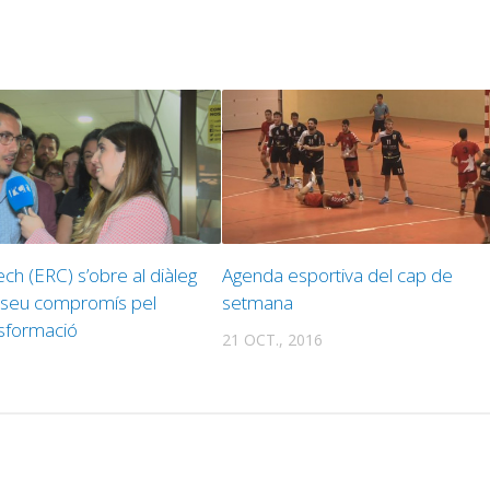
 (ERC) s’obre al diàleg
Agenda esportiva del cap de
 seu compromís pel
setmana
ansformació
21 OCT., 2016