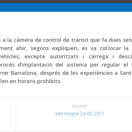
a a la càmera de control de trànsit que fa dues s
ament ahir, segons expliquen, es va col·locar la
vehicles, excepte autoritzats i càrrega i descà
océs d’implantació del sistema per regular el t
rer Barcelona, després de les experiències a Sant
len en horaris prohibits.
SEGÜENT
Info Vespre 24-03-2017