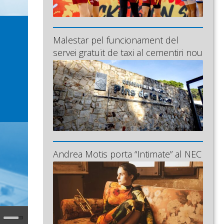
Malestar pel funcionament del
servei gratuït de taxi al cementiri nou
Andrea Motis porta “Intimate” al NEC