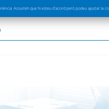
ella
Publicitat
Contacte
periència. Assumim que hi esteu d'acord però podeu ajustar la co
ó