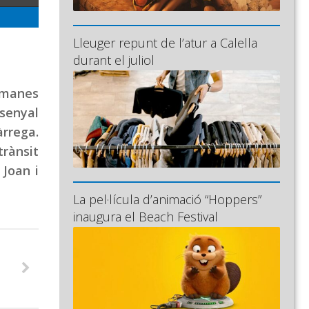
Lleuger repunt de l’atur a Calella
durant el juliol
etmanes
 senyal
rrega.
rànsit
 Joan i
La pel·lícula d’animació “Hoppers”
inaugura el Beach Festival