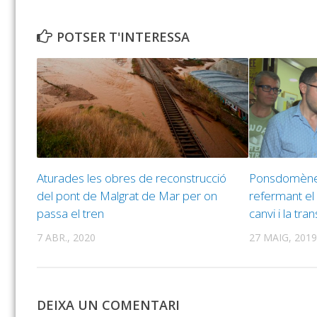
POTSER T'INTERESSA
Aturades les obres de reconstrucció
Ponsdomènech
del pont de Malgrat de Mar per on
refermant el
passa el tren
canvi i la tr
7 ABR., 2020
27 MAIG, 2019
DEIXA UN COMENTARI