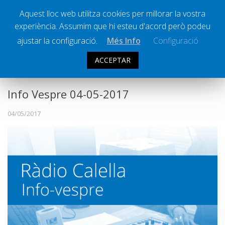
Aquest lloc web utilitza cookies per millorar la vostra
experiència. Assumim que hi esteu d'acord però podeu
Ràdio Calella Televisió
Notícies
ajustar la configuració.
Més Info
Configuració
Comunicació
ACCEPTAR
INFO VESPRE
Cultura
Política
Info Vespre 04-05-2017
Societat
04/05/2017
Successos
Esports
La Banqueta
Transmissions Esportives
Pòdcasts
Vídeos