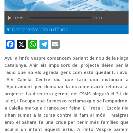
Graella
Publicitat
00:05
00:00
Contacte
▼ Descarregar l'arxiu d'àudio
Facebook
X
WhatsApp
Telegram
Email
Avui a l’Info Vespre comencem parlant de nou de la Plaça
Catalunya. Ahir els impulsors del projecte dèien per la
ràdio que no els agrada gens com està quedant, i avui
l’A.V Calella Centre diu que farà una instància a
l’Ajuntament per demanar la documentació relativa al
projecte. La directora gerent del CSMS plegarà el 31 de
juliol, i l’ocupa que fa messo reclama que se l’empadroni
a Calella marxa a França per feina. El Freta i l’Escola Pia
s’han sumat a la cursa contra la fam al món, i Malgrat
amb el Sàhara fa una crida per tenir més famílies que
acullin un infant aquest estiu. A l’Info Vespre parlem