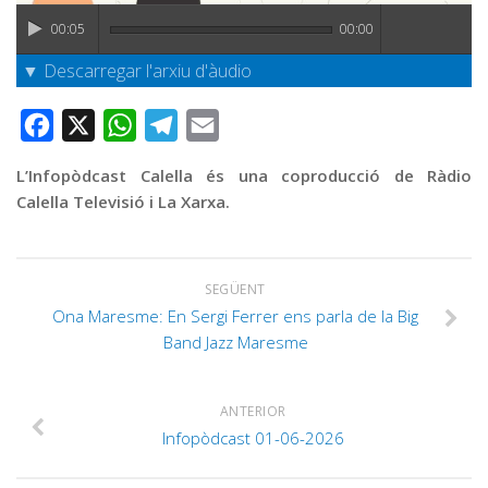
Graella
00:05
00:00
Publicitat
▼ Descarregar l'arxiu d'àudio
Contacte
Facebook
X
WhatsApp
Telegram
Email
L’Infopòdcast Calella és una coproducció de Ràdio
Calella Televisió i La Xarxa.
SEGÜENT
Ona Maresme: En Sergi Ferrer ens parla de la Big
Band Jazz Maresme
ANTERIOR
Infopòdcast 01-06-2026