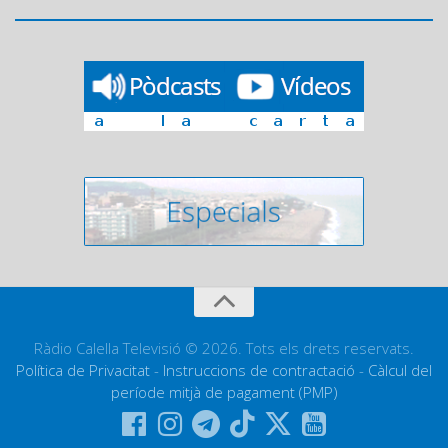
Ràdio Calella Televisió © 2026. Tots els drets reservats.
Política de Privacitat
-
Instruccions de contractació
-
Càlcul del
període mitjà de pagament (PMP)