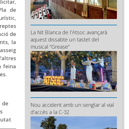
icitar,
Pla de
rístic,
 reptes
La Nit Blanca de l’Atsoc avançarà
ació de
aquest dissabte un tastet del
nts, la
musical “Grease”
passeig
’altres
a feina
es.
à de
Nou accident amb un senglar al vial
ns
d’accés a la C-32
iutat
.