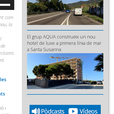
eu
ervir
ant com
es
mau, la
ecles
e
El grup AQUA construeix un nou
l
letxa
hotel de luxe a primera línia de mar
 de
ap
a Santa Susanna
cisions
munt/cap
nt.
vall
er
ncrementar
les
isminuir
nts
l
olum.
ó i