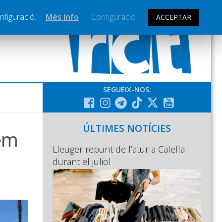
nfiguració.
Més Info
Configuració
ACCEPTAR
SEGUEIX-NOS:
ÚLTIMES NOTÍCIES
Hem
Lleuger repunt de l’atur a Calella
durant el juliol