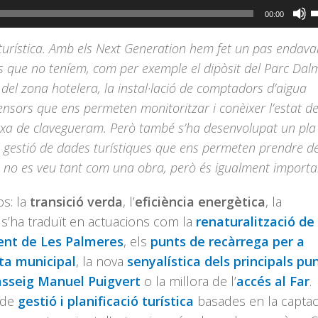
F
00:00
s
urística. Amb els Next Generation hem fet un pas endav
l
es que no teníem, com per exemple el dipòsit del Parc Dal
t
 del zona hotelera, la instal·lació de comptadors d’aigua
d
sensors que ens permeten monitoritzar i conèixer l’estat de
f
xarxa de clavegueram. Però també s’ha desenvolupat un pla
c
i gestió de dades turístiques que ens permeten prendre de
a
e no es veu tant com una obra, però és igualment importa
a
p
os: la
transició verda
, l’
eficiència energètica
, la
i
ò s’ha traduït en actuacions com la
renaturalització de 
o
ment de Les Palmeres
, els
punts de recàrrega per a
d
ota municipal
, la nova
senyalística dels principals pu
e
asseig Manuel Puigvert
o la millora de l’
accés al Far
.
v
 de
gestió i planificació turística
basades en la captaci