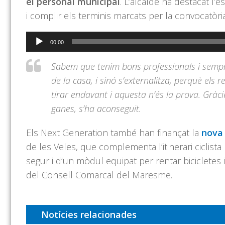
el personal municipal
. L’alcalde ha destacat l’
i complir els terminis marcats per la convocatòr
Reproductor
00:00
d'àudio
Sabem que tenim bons professionals i sempr
de la casa, i sinó s’externalitza, perquè el
tirar endavant i aquesta n’és la prova. Gràc
ganes, s’ha aconseguit.
Els Next Generation també han finançat la
nova 
de les Veles, que complementa l’itinerari ciclis
segur i d’un mòdul equipat per rentar bicicletes 
del Consell Comarcal del Maresme.
Notícies relacionades