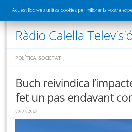
Notícies
Esports
Pòdcasts
Vídeos
Gra
Aquest lloc web utilitza cookies per millorar la vostra ex
Ràdio Calella Televisi
POLÍTICA
,
SOCIETAT
Buch reivindica l’impac
fet un pas endavant com
08/07/2026