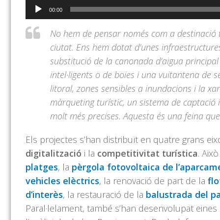
Reproductor
00:00
d'àudio
No hem de pensar només com a destinació t
ciutat. Ens hem dotat d’unes infraestructur
substitució de la canonada d’aigua principal
intel·ligents o de boies i una vuitantena de 
litoral, zones sensibles a inundacions i la 
màrqueting turístic, un sistema de captació 
molt més precises. Aquesta és una feina qu
Els projectes s’han distribuït en quatre grans eix
digitalització
i la
competitivitat turística
. Aix
platges
, la
pèrgola fotovoltaica de l’aparca
vehicles elèctrics
, la renovació de part de la
fl
d’interès
, la restauració de la
balustrada del p
Paral·lelament, també s’han desenvolupat eines