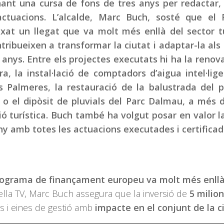
nt una cursa de fons de tres anys per redactar, l
 actuacions. L’alcalde, Marc Buch, sosté que el 
ixat un llegat que va molt més enllà del sector tu
tribueixen a transformar la ciutat i adaptar-la als
 anys. Entre els projectes executats hi ha la renov
 la instal·lació de comptadors d’aigua intel·lige
s Palmeres, la restauració de la balustrada del 
r o el dipòsit de pluvials del Parc Dalmau, a més d
ció turística. Buch també ha volgut posar en valor l
uny amb totes les actuacions executades i certificad
programa de finançament europeu va molt més enll
lella TV, Marc Buch assegura que la inversió de
5 milio
es i eines de gestió amb
impacte en el conjunt de la c