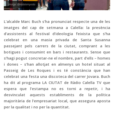
Graella
Imatge: @asslatempesta
Publicitat
Contacte
L’alcalde Marc Buch s’ha pronunciat respecte una de les
imatges del cap de setmana a Calella: la presència
d’assistents al festival d’ideologia feixista que s’ha
celebrat en una masia privada de Santa Susanna
passejant pels carrers de la ciutat, comprant a les
botigues i consumint en bars i restaurants. Sense que
s’hagi pogut concretar-ne el nombre, part d’ells – homes
i dones – s’han allotjat en almenys un hotel situat al
Passeig de Les Roques i es té constància que han
celebrat una festa una discoteca del carrer Jovara. Buch
ha dit al programa LA CIUTAT de Ràdio Calella TV que
espera que l’estampa no es torni a repetir, i ha
desvinculat aquests establiments de la política
majoritària de l’empresariat local, que assegura aposta
per la qualitat i no per la quantitat.