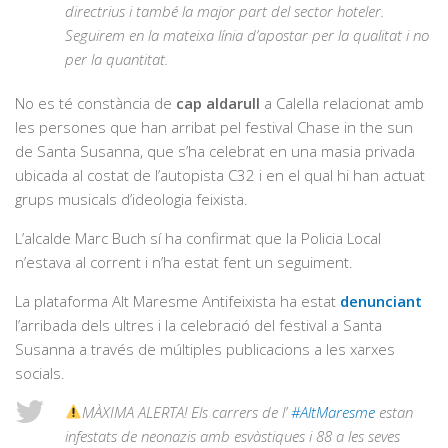
directrius i també la major part del sector hoteler.
Seguirem en la mateixa línia d’apostar per la qualitat i no
per la quantitat.
No es té constància de
cap aldarull
a Calella relacionat amb
les persones que han arribat pel festival Chase in the sun
de Santa Susanna, que s’ha celebrat en una masia privada
ubicada al costat de l’autopista C32 i en el qual hi han actuat
grups musicals d’ideologia feixista.
L’alcalde Marc Buch sí ha confirmat que la Policia Local
n’estava al corrent i n’ha estat fent un seguiment.
La plataforma Alt Maresme Antifeixista ha estat
denunciant
l’arribada dels ultres i la celebració del festival a Santa
Susanna a través de múltiples publicacions a les xarxes
socials.
MÀXIMA ALERTA! Els carrers de l’
#AltMaresme
estan
infestats de neonazis amb esvàstiques i 88 a les seves