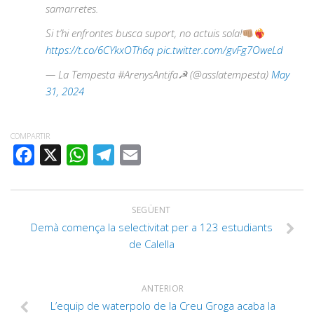
samarretes.
Si t’hi enfrontes busca suport, no actuis sola!
https://t.co/6CYkxOTh6q
pic.twitter.com/gvFg7OweLd
— La Tempesta #ArenysAntifa☭ (@asslatempesta)
May
31, 2024
COMPARTIR
FACEBOOK
X
WHATSAPP
TELEGRAM
EMAIL
SEGÜENT
Demà comença la selectivitat per a 123 estudiants
de Calella
ANTERIOR
L’equip de waterpolo de la Creu Groga acaba la