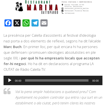
Facebook
X
WhatsApp
Telegram
Email
La presència per Calella d’assistents al festival d’ideologia
nazi porta a dos elements de reflexió, segons ha dit l’alcalde
Marc Buch
. En primer lloc, per què encara hi ha persones
que defensen i promouen ideologies absolutistes en ple
segle XXI; i
per què hi ha empresaris locals que accepten
fer-hi negoci
. Ho ha dit en declaracions al programa LA
CIUTAT de Ràdio Calella TV:
Reproductor
00:00
00:00
d'àudio
Val la pena omplir habitacions a qualsevol preu? Com
Ajuntament no podem controlar qui entra i qui surt en un
establiment o ala ciutat, però tenim clares les nostres