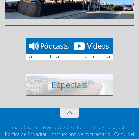
Ràdio Calella Televisió © 2026. Tots els drets reservats.
Política de Privacitat
-
Instruccions de contractació
-
Càlcul del