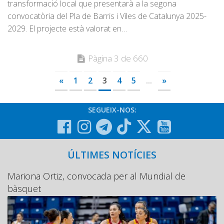
transformació local que presentarà a la segona
convocatòria del Pla de Barris i Viles de Catalunya 2025-
2029. El projecte està valorat en…
Pàgina 3 de 660
«
1
2
3
4
5
...
»
SEGUEIX-NOS:
ÚLTIMES NOTÍCIES
Mariona Ortiz, convocada per al Mundial de
bàsquet