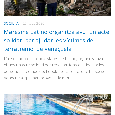
SOCIETAT
20 JUL., 2026
Maresme Latino organitza avui un acte
solidari per ajudar les víctimes del
terratrèmol de Veneçuela
L’associació calellenca Maresme Latino, organitza avui
dilluns un acte solidari per recaptar fons destinats a les
persones afectades pel doble terratrèmol que ha sacsejat
Veneçuela, que han provocat la mort…