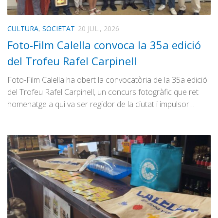
CULTURA
,
SOCIETAT
20 JUL., 2026
Foto-Film Calella convoca la 35a edició
del Trofeu Rafel Carpinell
Foto-Film Calella ha obert la convocatòria de la 35a edició
del Trofeu Rafel Carpinell, un concurs fotogràfic que ret
homenatge a qui va ser regidor de la ciutat i impulsor…