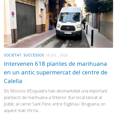
SOCIETAT
,
SUCCESSOS
16 JUL., 2026
Intervenen 618 plantes de marihuana
en un antic supermercat del centre de
Calella
Els Mossos d’Esquadra han desmantellat una important
plantació de marihuana a l’interior d’un local tancat al
públic al carrer Sant Pere, entre Església i Bruguera, on
aquest matí s’hi ha…