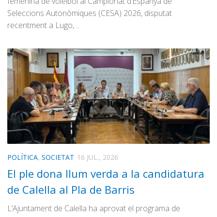
femenina de voleibol al Campionat d’Espanya de
Seleccions Autonòmiques (CESA) 2026, disputat
recentment a Lugo,…
POLÍTICA
,
SOCIETAT
16 JUL., 2026
El ple dona llum verda a la candidatura
de Calella al Pla de Barris
L’Ajuntament de Calella ha aprovat el programa de