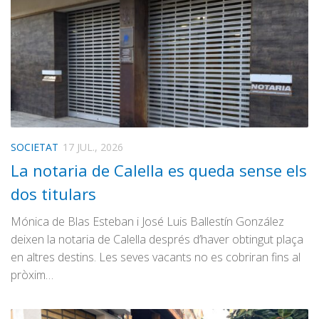
SOCIETAT
17 JUL., 2026
La notaria de Calella es queda sense els
dos titulars
Mónica de Blas Esteban i José Luis Ballestín González
deixen la notaria de Calella després d’haver obtingut plaça
en altres destins. Les seves vacants no es cobriran fins al
pròxim…