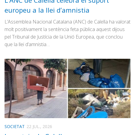
L’ANC de Calella celebra el suport
Graella
europeu a la llei d’amnistia
Publicitat
L’Assemblea Nacional Catalana (ANC) de Calella ha valorat
Contacte
molt positivament la sentència feta pública aquest dijous
pel Tribunal de Justícia de la Unió Europea, que conclou
que la llei d’amnistia…
SOCIETAT
22 JUL., 2026