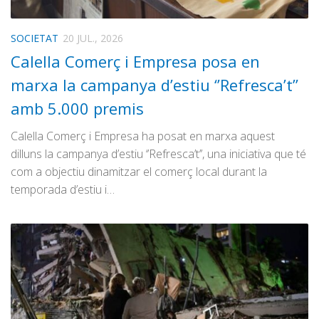
SOCIETAT
20 JUL., 2026
Calella Comerç i Empresa posa en
marxa la campanya d’estiu ‘’Refresca’t’’
amb 5.000 premis
Calella Comerç i Empresa ha posat en marxa aquest
dilluns la campanya d’estiu ‘’Refresca’t’’, una iniciativa que té
com a objectiu dinamitzar el comerç local durant la
temporada d’estiu i…