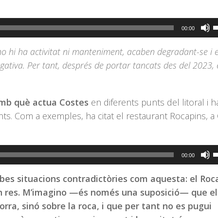
d
e
F
00:00
v
s
no hi ha activitat ni manteniment, acaben degradant-se i 
l
ativa. Per tant, després de portar tancats des del 2023, 
t
d
f
s amb què actua Costes
en diferents punts del litoral i h
c
s. Com a exemples, ha citat el restaurant Rocapins, a C
a
a
p
F
00:00
i
s
o
robes situacions contradictòries com aquesta: el Roc
l
d
uen res. M’imagino —és només una suposició— que el
t
e
rra, sinó sobre la roca, i que per tant no es pugui
d
v