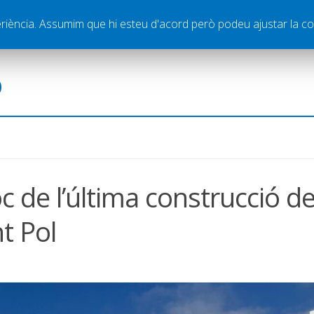
ella
Publicitat
Contacte
periència. Assumim que hi esteu d'acord però podeu ajustar la co
ó
c de l’última construcció d
nt Pol