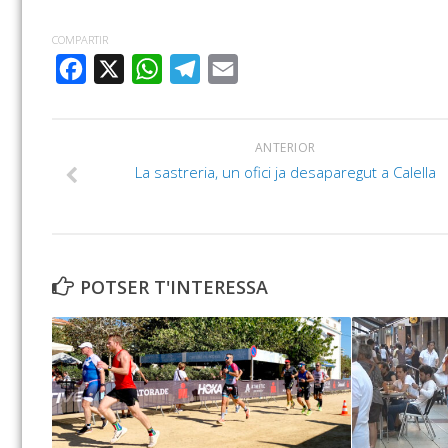
COMPARTIR
FACEBOOK
X
WHATSAPP
TELEGRAM
EMAIL
ANTERIOR
La sastreria, un ofici ja desaparegut a Calella
POTSER T'INTERESSA