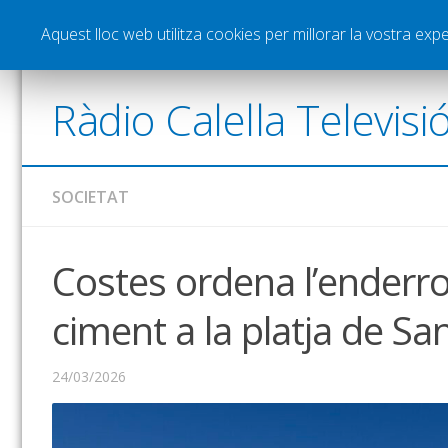
Notícies
Esports
Pòdcasts
Vídeos
Gra
Aquest lloc web utilitza cookies per millorar la vostra ex
Ràdio Calella Televisi
SOCIETAT
Costes ordena l’enderro
ciment a la platja de Sa
24/03/2026