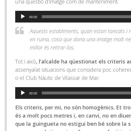
una qüestió d’imatge com de manteniment.
Reproductor
00:00
d'àudio
Aquests establiments, quan estan tancats i 
en ruïna, cosa que dona una imatge molt neg
millor és retirar-los.
Tot i això
, l’alcalde ha qüestionat els criteri
assenyalat situacions que considera poc coherent
o el Club Nàutic de Vilassar de Mar.
Reproductor
00:00
d'àudio
Els criteris, per mi, no són homogènics. Et t
és a molt pocs metres i, en canvi, no en di
que la guingueta no estigui ben bé sobre la so