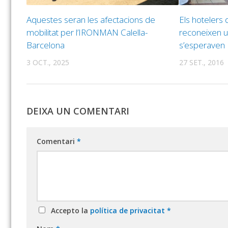
Aquestes seran les afectacions de
Els hotelers 
mobilitat per l’IRONMAN Calella-
reconeixen un
Barcelona
s’esperaven
3 OCT., 2025
27 SET., 2016
DEIXA UN COMENTARI
Comentari
*
Accepto la
política de privacitat
*