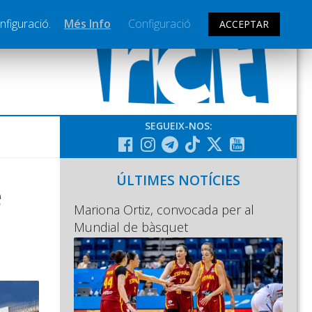
nfiguració.
Més Info
Configuració
ACCEPTAR
SEGUEIX-NOS:
ÚLTIMES NOTÍCIES
e
Mariona Ortiz, convocada per al
Mundial de bàsquet