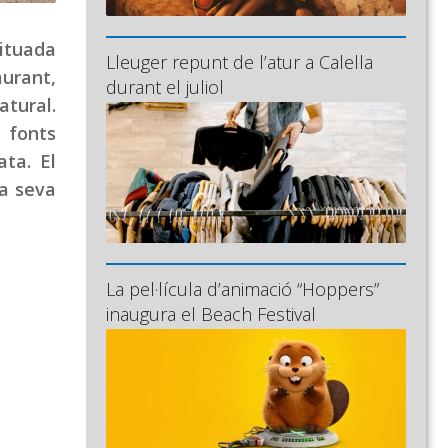
ituada
Lleuger repunt de l’atur a Calella
aurant,
durant el juliol
atural.
 fonts
ta. El
la seva
La pel·lícula d’animació “Hoppers”
inaugura el Beach Festival