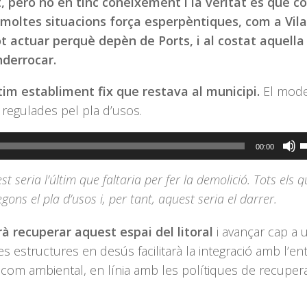
t, però no en tinc coneixement i la veritat és que c
f
moltes situacions força esperpèntiques, com a Vila
c
ot actuar perquè depèn de Ports, i al costat aquella
a
derrocar.
a
p
ltim establiment fix que restava al municipi.
El mode
i
 regulades pel pla d’usos.
o
d
F
00:00
e
s
v
t seria l’últim que faltaria per fer la demolició. Tots els 
l
ns el pla d’usos i, per tant, aquest seria el darrer.
t
d
à recuperar aquest espai del litoral
i avançar cap a 
f
es estructures en desús facilitarà la integració amb l’ent
c
ic com ambiental, en línia amb les polítiques de recuper
a
a