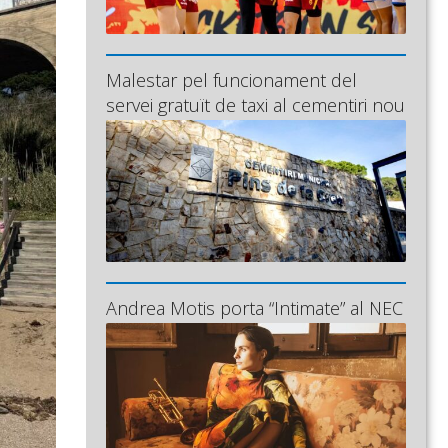
Malestar pel funcionament del
servei gratuït de taxi al cementiri nou
Andrea Motis porta “Intimate” al NEC