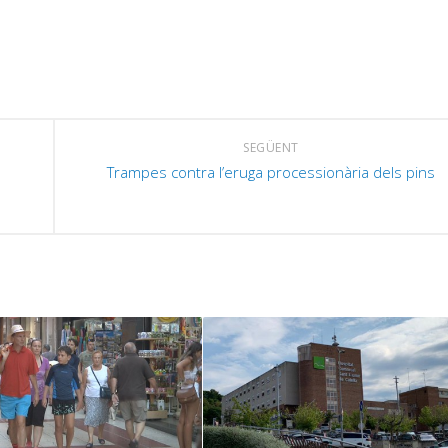
p
i
o
d
e
SEGÜENT
v
Trampes contra l’eruga processionària dels pins