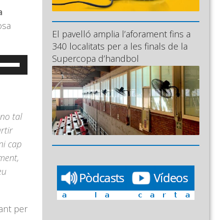
a
osa
El pavelló amplia l’aforament fins a
340 localitats per a les finals de la
Supercopa d’handbol
eu
ervir
,
es
ecles
no tal
e
rtir
letxa
ni cap
ap
ment,
munt/cap
eu
vall
er
ncrementar
tant per