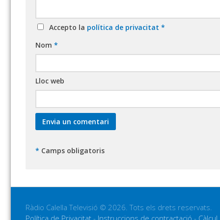
Accepto la
política de privacitat
*
Nom
*
Lloc web
*
Camps obligatoris
Ràdio Calella Televisió © 2026. Tots els drets reservats.
Política de Privacitat
-
Instruccions de contractació
-
Càlcul