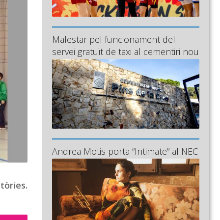
Malestar pel funcionament del
servei gratuït de taxi al cementiri nou
Andrea Motis porta “Intimate” al NEC
tòries.