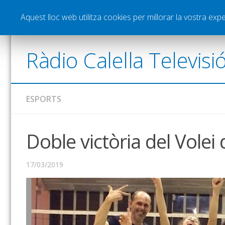
Notícies
Esports
Pòdcasts
Vídeos
Gra
Aquest lloc web utilitza cookies per millorar la vostra ex
Ràdio Calella Televisi
ESPORTS
Doble victòria del Volei 
17/03/2019