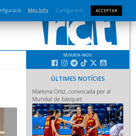
nfiguració.
Més Info
Configuració
ACCEPTAR
SEGUEIX-NOS:
ÚLTIMES NOTÍCIES
Mariona Ortiz, convocada per al
Mundial de bàsquet