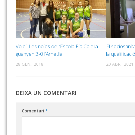
Volei: Les noies de l’Escola Pia Calella
El sociosanita
guanyen 3-0 l’Ametlla
la qualificac
28 GEN., 2018
20 ABR., 2021
DEIXA UN COMENTARI
Comentari
*