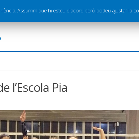
ella
Publicitat
Contacte
periència. Assumim que hi esteu d'acord però podeu ajustar la co
ó
de l’Escola Pia