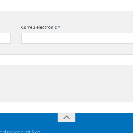
Correu electrònic
*
 del període mitjà de