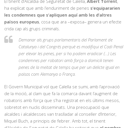
El tinent d’Alcaldia de Seguretat de Calella,
Albert Torrent
,
ha explicat que amb l’enduriment de penes
s’equipararien
les condemnes que s’apliquen aquí amb les d’altres
països europeus
, cosa que ara –exposa– genera un efecte
crida cap als grups criminals.
Demanar als grups parlamentaris del Parlament de
Catalunya i del Congrés perquè es modifiqui el Codi Penal
per elevar les penes, per si ho podem eradicar (…) Les
condemnes per robatori amb força a domicili tenen
penes de la meitat de temps que per un delicte igual en
països com Alemanya o França.
El Govern Municipal vol que Calella se sumi, amb l’aprovació
de la moció, al clam que fa la comarca davant l’augment de
robatoris amb força que s’ha registrat en els últims mesos,
sobretot en nuclis disseminats. Una preocupació que
alcaldes i alcaldesses van traslladar al conseller d’Interior,
Miquel Buch, a principis de febrer. Amb tot, el tinent
d’Alcaldia de Seguretat de Calella ha reiterat que
el nombre