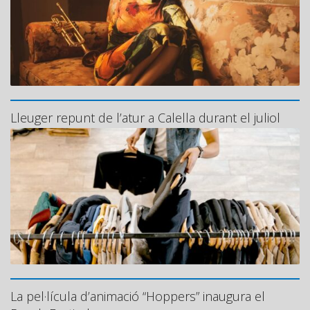
Lleuger repunt de l’atur a Calella durant el juliol
La pel·lícula d’animació “Hoppers” inaugura el