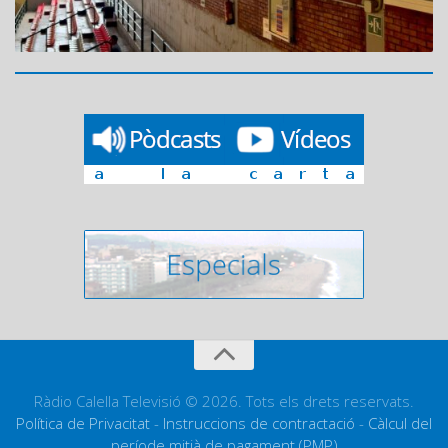
Ràdio Calella Televisió © 2026. Tots els drets reservats.
Política de Privacitat
-
Instruccions de contractació
-
Càlcul del
període mitjà de pagament (PMP)