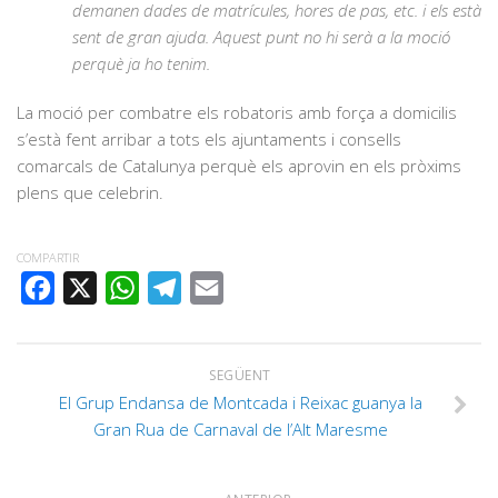
demanen dades de matrícules, hores de pas, etc. i els està
sent de gran ajuda. Aquest punt no hi serà a la moció
perquè ja ho tenim.
La moció per combatre els robatoris amb força a domicilis
s’està fent arribar a tots els ajuntaments i consells
comarcals de Catalunya perquè els aprovin en els pròxims
plens que celebrin.
COMPARTIR
FACEBOOK
X
WHATSAPP
TELEGRAM
EMAIL
SEGÜENT
El Grup Endansa de Montcada i Reixac guanya la
Gran Rua de Carnaval de l’Alt Maresme