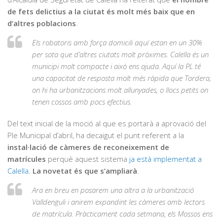
de fets delictius a la ciutat és molt més baix que en
d’altres poblacions
.
Els robatoris amb força domicili aquí estan en un 30%
per sota que d’altres ciutats molt pròximes. Calella és un
municipi molt compacte i això ens ajuda. Aquí la PL té
una capacitat de resposta molt més ràpida que Tordera,
on hi ha urbanitzacions molt allunyades, o llocs petits on
tenen cossos amb pocs efectius.
Del text inicial de la moció al que es portarà a aprovació del
Ple Municipal d’abril, ha decaigut el punt referent a la
instal·lació de càmeres de reconeixement de
matrícules
perquè aquest sistema
ja està implementat a
Calella
.
La novetat és que s’ampliarà
.
Ara en breu en posarem una altra a la urbanització
Valldenguli i anirem expandint les càmeres amb lectors
de matrícula. Pràcticament cada setmana, els Mossos ens