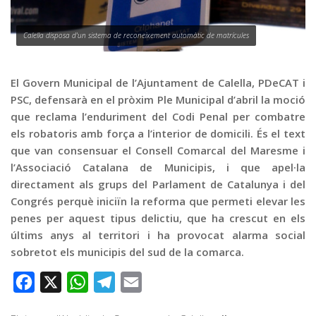
Graella
Publicitat
Calella disposa d'un sistema de reconeixement automàtic de matrícules
Contacte
El Govern Municipal de l’Ajuntament de Calella, PDeCAT i
PSC, defensarà en el pròxim Ple Municipal d’abril la moció
que reclama l’enduriment del Codi Penal per combatre
els robatoris amb força a l’interior de domicili. És el text
que van consensuar el Consell Comarcal del Maresme i
l’Associació Catalana de Municipis, i que apel·la
directament als grups del Parlament de Catalunya i del
Congrés perquè iniciïn la reforma que permeti elevar les
penes per aquest tipus delictiu, que ha crescut en els
últims anys al territori i ha provocat alarma social
sobretot els municipis del sud de la comarca.
Facebook
X
WhatsApp
Telegram
Email