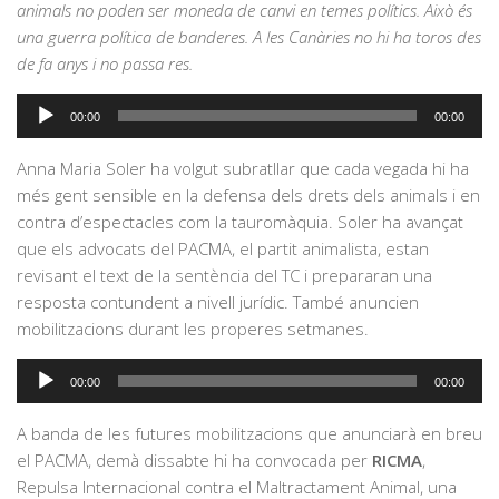
animals no poden ser moneda de canvi en temes polítics. Això és
una guerra política de banderes. A les Canàries no hi ha toros des
de fa anys i no passa res.
Reproductor
00:00
00:00
d'àudio
Anna Maria Soler ha volgut subratllar que cada vegada hi ha
més gent sensible en la defensa dels drets dels animals i en
contra d’espectacles com la tauromàquia. Soler ha avançat
que els advocats del PACMA, el partit animalista, estan
revisant el text de la sentència del TC i prepararan una
resposta contundent a nivell jurídic. També anuncien
mobilitzacions durant les properes setmanes.
Reproductor
00:00
00:00
d'àudio
A banda de les futures mobilitzacions que anunciarà en breu
el PACMA, demà dissabte hi ha convocada per
RICMA
,
Repulsa Internacional contra el Maltractament Animal, una