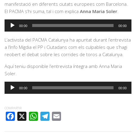
manifestació en diferents ciutats europees com Barcelona.
El PACMA s’hi suma, tal i com explica
Anna Maria Soler
.
Reproductor
00:00
00:00
d'àudio
L’activista del PACMA Catalunya ha apuntat durant l’entrevista
a l’Info Migdia el PP i Ciutadans com els culpables que s’hagi
reobert el debat sobre les corrides de toros a Catalunya.
Aquí teniu disponible l’entrevista íntegra amb Anna Maria
Soler.
Reproductor
00:00
00:00
d'àudio
COMPARTIR
FACEBOOK
X
WHATSAPP
TELEGRAM
EMAIL