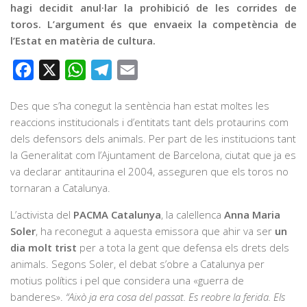
hagi decidit anul·lar la prohibició de les corrides de
toros. L’argument és que envaeix la competència de
l’Estat en matèria de cultura.
Facebook
X
WhatsApp
Telegram
Email
Des que s’ha conegut la sentència han estat moltes les
reaccions institucionals i d’entitats tant dels protaurins com
dels defensors dels animals. Per part de les institucions tant
la Generalitat com l’Ajuntament de Barcelona, ciutat que ja es
va declarar antitaurina el 2004, asseguren que els toros no
tornaran a Catalunya.
L’activista del
PACMA Catalunya
, la calellenca
Anna Maria
Soler
, ha reconegut a aquesta emissora que ahir va ser
un
dia molt trist
per a tota la gent que defensa els drets dels
animals. Segons Soler, el debat s’obre a Catalunya per
motius polítics i pel que considera una «guerra de
banderes».
“Això ja era cosa del passat. Es reobre la ferida. Els