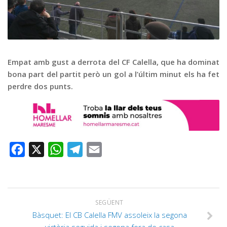
Graella
Publicitat
Contacte
Empat amb gust a derrota del CF Calella, que ha dominat
bona part del partit però un gol a l’últim minut els ha fet
perdre dos punts.
Facebook
X
WhatsApp
Telegram
Email
SEGÜENT
Bàsquet: El CB Calella FMV assoleix la segona