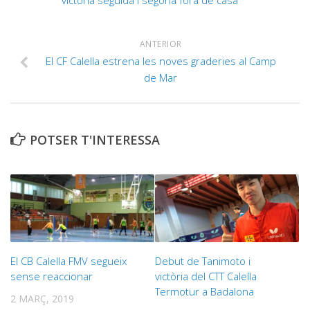
victòria seguida i segona fora de casa
ANTERIOR
El CF Calella estrena les noves graderies al Camp
de Mar
POTSER T'INTERESSA
El CB Calella FMV segueix
Debut de Tanimoto i
sense reaccionar
victòria del CTT Calella
Termotur a Badalona
2 MARÇ, 2019