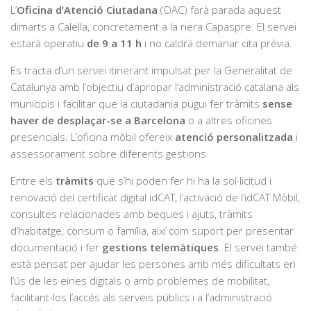
L’
Oficina d’Atenció Ciutadana
(OAC) farà parada aquest
dimarts a Calella, concretament a la riera Capaspre. El servei
estarà operatiu
de 9 a 11 h
i no caldrà demanar cita prèvia.
Es tracta d’un servei itinerant impulsat per la Generalitat de
Catalunya amb l’objectiu d’apropar l’administració catalana als
municipis i facilitar que la ciutadania pugui fer tràmits
sense
haver de desplaçar-se a Barcelona
o a altres oficines
presencials. L’oficina mòbil ofereix
atenció personalitzada
i
assessorament sobre diferents gestions
Entre els
tràmits
que s’hi poden fer hi ha la sol·licitud i
renovació del certificat digital idCAT, l’activació de l’idCAT Mòbil,
consultes relacionades amb beques i ajuts, tràmits
d’habitatge, consum o família, així com suport per presentar
documentació i fer
gestions telemàtiques
. El servei també
està pensat per ajudar les persones amb més dificultats en
l’ús de les eines digitals o amb problemes de mobilitat,
facilitant-los l’accés als serveis públics i a l’administració