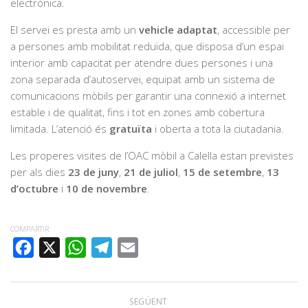
electrònica.
El servei es presta amb un
vehicle adaptat
, accessible per
a persones amb mobilitat reduïda, que disposa d’un espai
interior amb capacitat per atendre dues persones i una
zona separada d’autoservei, equipat amb un sistema de
comunicacions mòbils per garantir una connexió a internet
estable i de qualitat, fins i tot en zones amb cobertura
limitada. L’atenció és
gratuïta
i oberta a tota la ciutadania.
Les properes visites de l’OAC mòbil a Calella estan previstes
per als dies
23 de juny
,
21 de juliol
,
15 de setembre
,
13
d’octubre
i
10 de novembre
.
COMPARTIR
FACEBOOK
X
WHATSAPP
TELEGRAM
EMAIL
SEGÜENT