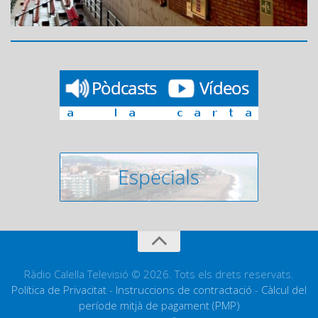
Ràdio Calella Televisió © 2026. Tots els drets reservats.
Política de Privacitat
-
Instruccions de contractació
-
Càlcul del
període mitjà de pagament (PMP)