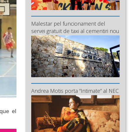
Malestar pel funcionament del
servei gratuït de taxi al cementiri nou
Andrea Motis porta “Intimate” al NEC
que el