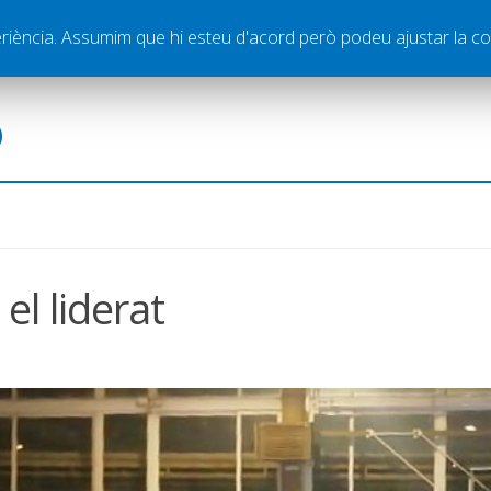
ella
Publicitat
Contacte
periència. Assumim que hi esteu d'acord però podeu ajustar la co
ó
el liderat