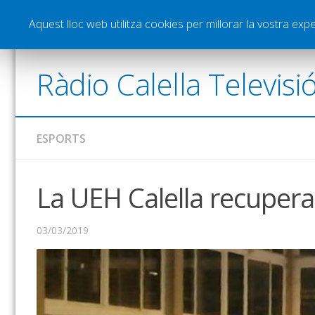
Notícies
Esports
Pòdcasts
Vídeos
Gra
Aquest lloc web utilitza cookies per millorar la vostra ex
Ràdio Calella Televisi
ESPORTS
La UEH Calella recupera 
03/03/2019