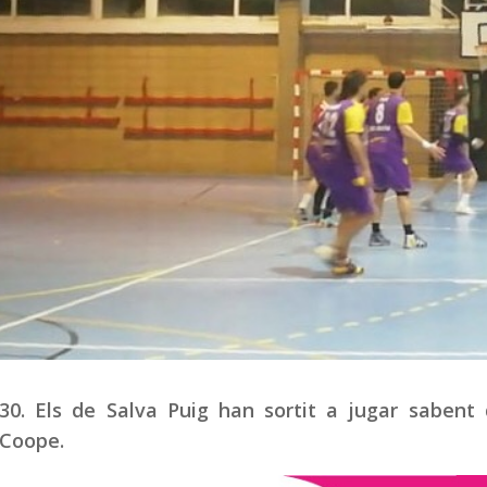
30. Els de Salva Puig han sortit a jugar sabent 
 Coope.