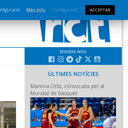
nfiguració.
Més Info
Configuració
ACCEPTAR
SEGUEIX-NOS:
ÚLTIMES NOTÍCIES
Mariona Ortiz, convocada per al
Mundial de bàsquet