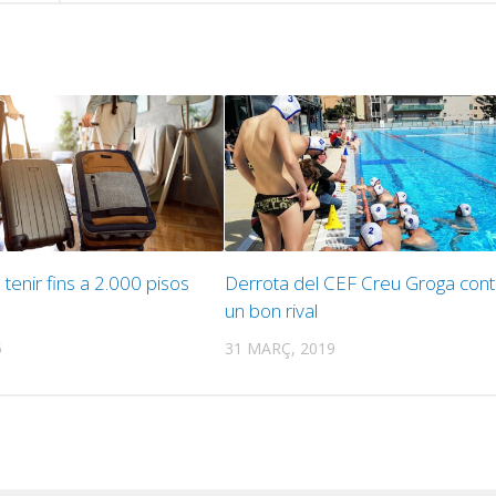
 tenir fins a 2.000 pisos
Derrota del CEF Creu Groga cont
un bon rival
5
31 MARÇ, 2019