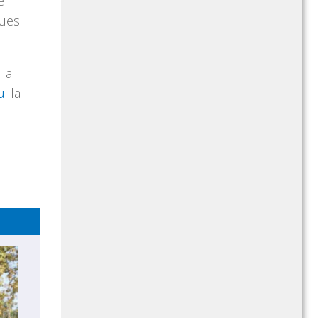
e
ques
 la
u
: la