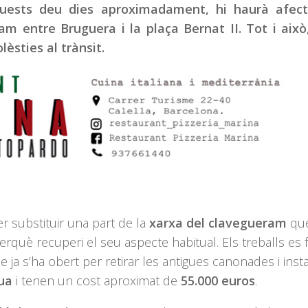
aquests deu dies aproximadament, hi haurà afect
ram entre Bruguera i la plaça Bernat II. Tot i això
lèsties al trànsit.
r substituir una part de la
xarxa del clavegueram
que
perquè recuperi el seu aspecte habitual. Els treballs es 
e ja s’ha obert per retirar les antigues canonades i instal
ua
i tenen un cost aproximat de
55.000 euros
.