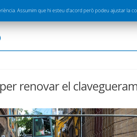
ella
Publicitat
Contacte
periència. Assumim que hi esteu d'acord però podeu ajustar la co
ó
 per renovar el claveguera