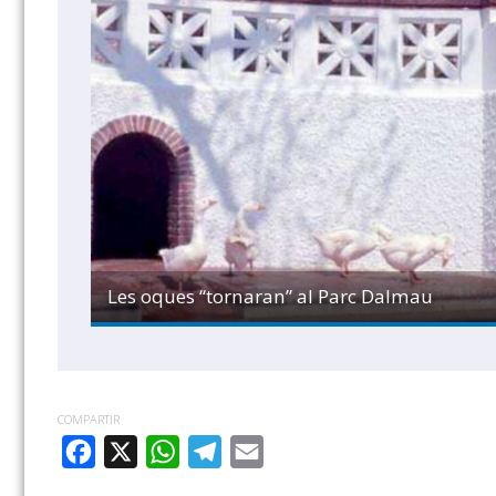
Les oques “tornaran” al Parc Dalmau
COMPARTIR
FACEBOOK
X
WHATSAPP
TELEGRAM
EMAIL