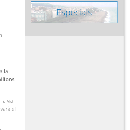
n
a la
ilions
la via
varà el