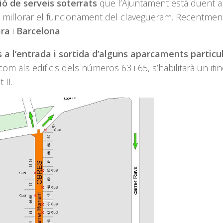
ió de serveis soterrats
que l’Ajuntament està duent a
s i millorar el funcionament del clavegueram. Recentmen
ara
i
Barcelona
.
 a l’entrada i sortida d’alguns aparcaments particu
om als edificis dels números 63 i 65, s’habilitarà un itin
 II.