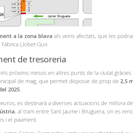
ment a la zona blava
als veïns afectats, que les podra
a Fàbrica Llobet-Guri.
ent de tresoreria
ls pròxims mesos en altres punts de la ciutat gràcies 
nicipal de maig, que permet disposar de prop de
2,5 m
del 2025
.
uros, es destinarà a diverses actuacions de millora de 
ústria
, al tram entre Sant Jaume i Bruguera, on es reno
s i el paviment.