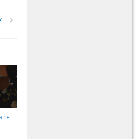
a”
ta de