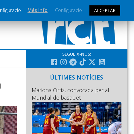
nfiguració.
Més Info
Configuració
ACCEPTAR
SEGUEIX-NOS:
ÚLTIMES NOTÍCIES
m
Mariona Ortiz, convocada per al
Mundial de bàsquet