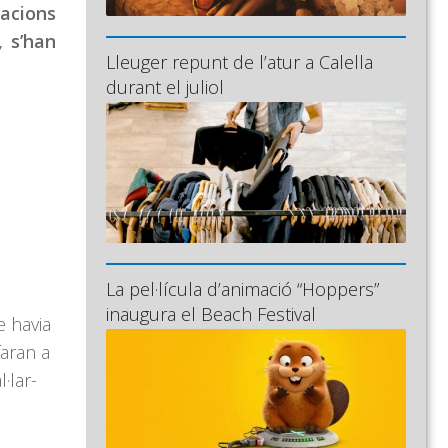
acions
, s’han
Lleuger repunt de l’atur a Calella
durant el juliol
La pel·lícula d’animació “Hoppers”
inaugura el Beach Festival
 havia
faran a
·lar-