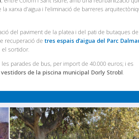
a
, entre Colom i Sant Isidre, amb una reurbanització qu
 la xarxa d’aigua i l’eliminació de barreres arquitectòni
ció del paviment de la platea i del pati de butaques de
 de recuperació de
tres espais d’aigua del Parc Dalma
 el sortidor.
 les parades de bus, per import de 40.000 euros; i es
vestidors de la piscina municipal Dorly Strobl
.