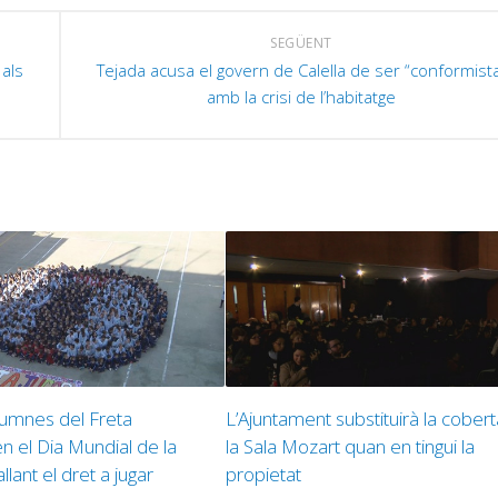
SEGÜENT
 als
Tejada acusa el govern de Calella de ser “conformist
amb la crisi de l’habitatge
alumnes del Freta
L’Ajuntament substituirà la cober
el Dia Mundial de la
la Sala Mozart quan en tingui la
llant el dret a jugar
propietat