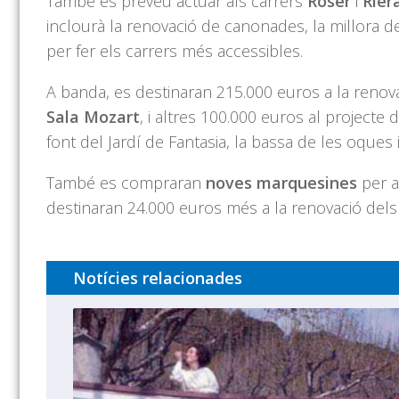
També es preveu actuar als carrers
Roser
i
Rier
inclourà la renovació de canonades, la millora de
per fer els carrers més accessibles.
A banda, es destinaran 215.000 euros a la renova
Sala Mozart
, i altres 100.000 euros al projecte
font del Jardí de Fantasia, la bassa de les oques i
També es compraran
noves marquesines
per a
destinaran 24.000 euros més a la renovació dels
Notícies relacionades