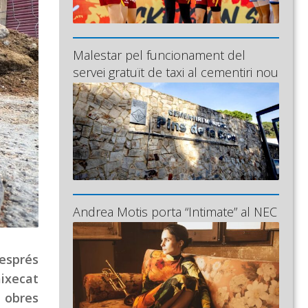
Malestar pel funcionament del
servei gratuït de taxi al cementiri nou
Andrea Motis porta “Intimate” al NEC
després
aixecat
s obres