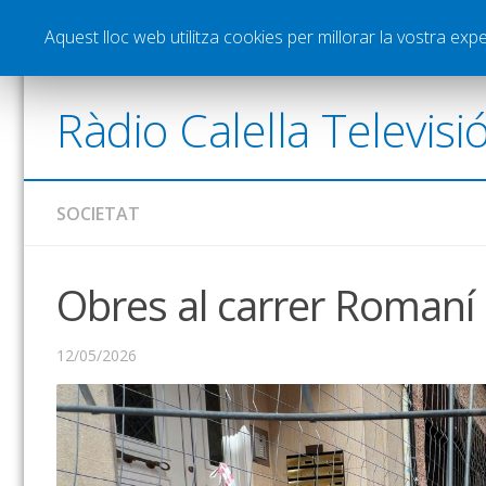
Notícies
Esports
Pòdcasts
Vídeos
Gra
Aquest lloc web utilitza cookies per millorar la vostra ex
Ràdio Calella Televisi
SOCIETAT
Obres al carrer Romaní
12/05/2026