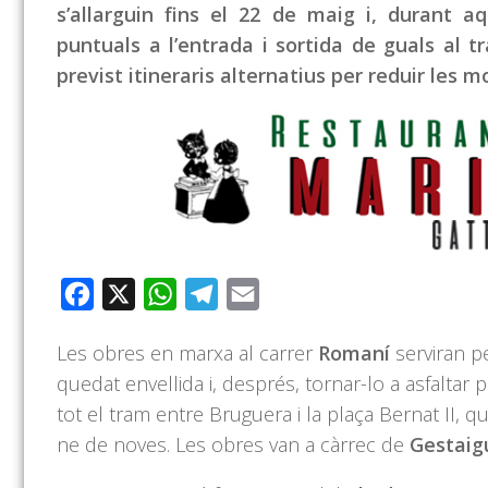
s’allarguin fins el 22 de maig i, durant 
puntuals a l’entrada i sortida de guals al t
previst itineraris alternatius per reduir les mo
Facebook
X
WhatsApp
Telegram
Email
Les obres en marxa al carrer
Romaní
serviran pe
quedat envellida i, després, tornar-lo a asfaltar 
tot el tram entre Bruguera i la plaça Bernat II, qu
ne de noves. Les obres van a càrrec de
Gestaig