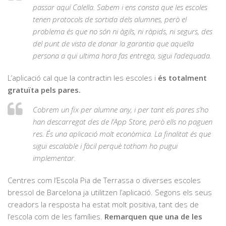
passar aquí Calella. Sabem i ens consta que les escoles
tenen protocols de sortida dels alumnes, però el
problema és que no són ni àgils, ni ràpids, ni segurs, des
del punt de vista de donar la garantia que aquella
persona a qui ultima hora fas entrega, sigui l’adequada.
L’aplicació cal que la contractin les escoles i
és totalment
gratuïta pels pares.
Cobrem un fix per alumne any, i per tant els pares s’ho
han descarregat des de l
‘App
Store
, però ells no paguen
res. És una aplicació molt econòmica. La finalitat és que
sigui escalable i fàcil perquè tothom ho pugui
implementar.
Centres com l’Escola Pia de Terrassa o diverses escoles
bressol de Barcelona ja utilitzen l’aplicació. Segons els seus
creadors la resposta ha estat molt positiva, tant des de
l’escola com de les famílies.
Remarquen que una de les