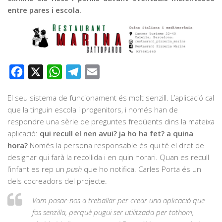
entre pares i escola.
Facebook
X
WhatsApp
Telegram
Email
El seu sistema de funcionament és molt senzill. L’aplicació cal
que la tinguin escola i progenitors, i només han de
respondre una sèrie de preguntes freqüents dins la mateixa
aplicació:
qui recull el nen avui? ja ho ha fet? a quina
hora?
Només la persona responsable és qui té el dret de
designar qui farà la recollida i en quin horari. Quan es recull
l’infant es rep un
push
que ho notifica. Carles Porta és un
dels cocreadors del projecte.
Vam posar-nos a treballar per crear una aplicació que
fos senzilla, perquè pugui ser utilitzada per tothom,