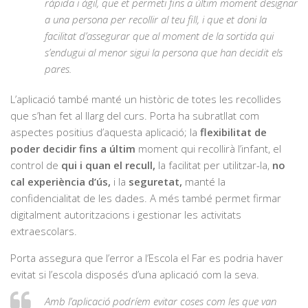
ràpida i àgil, que et permeti fins a últim moment designar
a una persona per recollir al teu fill, i que et doni la
facilitat d’assegurar que al moment de la sortida qui
s’endugui al menor sigui la persona que han decidit els
pares.
L’aplicació també manté un històric de totes les recollides
que s’han fet al llarg del curs. Porta ha subratllat com
aspectes positius d’aquesta aplicació; la
flexibilitat de
poder decidir fins a últim
moment qui recollirà l’infant, el
control de
qui i quan el recull,
la facilitat per utilitzar-la,
no
cal experiència d’ús,
i la
seguretat,
manté la
confidencialitat de les dades. A més també permet firmar
digitalment autoritzacions i gestionar les activitats
extraescolars.
Porta assegura que l’error a l’Escola el Far es podria haver
evitat si l’escola disposés d’una aplicació com la seva.
Amb l’aplicació podríem evitar coses com les que van