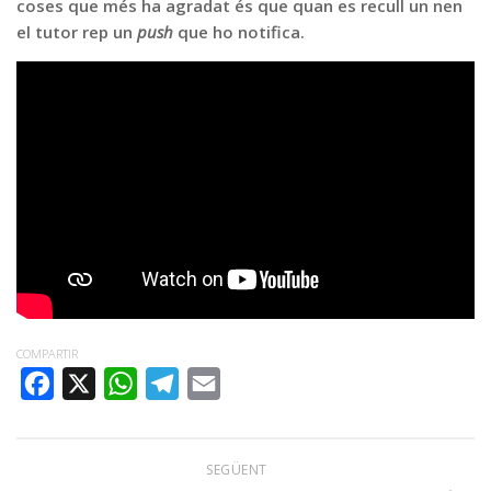
coses que més ha agradat és que quan es recull un nen
el tutor rep un
push
que ho notifica.
COMPARTIR
FACEBOOK
X
WHATSAPP
TELEGRAM
EMAIL
SEGÜENT