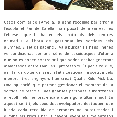
Graella
Publicitat
Contacte
Casos com el de l’Amèlia, la nena recollida per error a
l’escola el Far de Calella, han posat de manifest les
febleses que hi ha en els protocols dels centres
educatius a l’hora de gestionar les sortides dels
alumnes. El fet de saber qui va a buscar els nens i nenes
ve condicionat per una sèrie de casuístiques d’última
que no es poden controlar i que poden acabar generant
malentesos entre famílies i professors. És per això que,
per tal de dotar de seguretat i gestionar la sortida dels
menors, tres enginyers han creat Qualla Kids Pick Up.
Una aplicació que permet gestionar el moment de la
sortida de l’escola i designar les persones autoritzades
a recollir els menors, encara que sigui a últim minut. En
aquest sentit, els seus desenvolupadors destaquen que
blinda cada recollida de persones no autoritzades i
elimina els riscs i perills davant eventuals malentesos