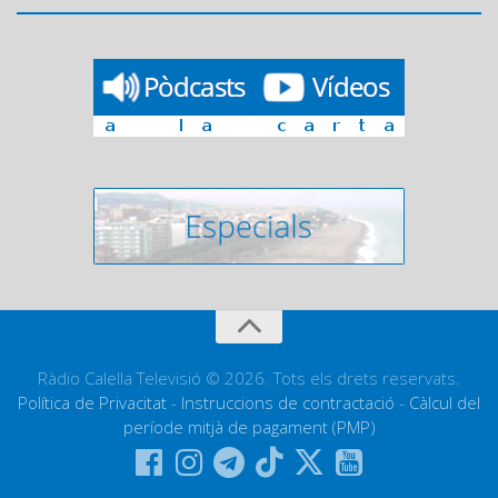
Ràdio Calella Televisió © 2026. Tots els drets reservats.
Política de Privacitat
-
Instruccions de contractació
-
Càlcul del
període mitjà de pagament (PMP)