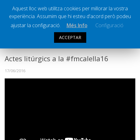
Aquest lloc web utilitza cookies per millorar la vostra
experiència. Assumim que hi esteu d'acord però podeu
Ràdio Calella Televisió
Notícies
ajustar la configuració.
Més Info
Configuració
Comunicació
ACCEPTAR
SOCIETAT
Cultura
Política
Actes litúrgics a la #fmcalella16
Societat
17/06/2016
Successos
Esports
La Banqueta
Transmissions Esportives
Pòdcasts
Vídeos