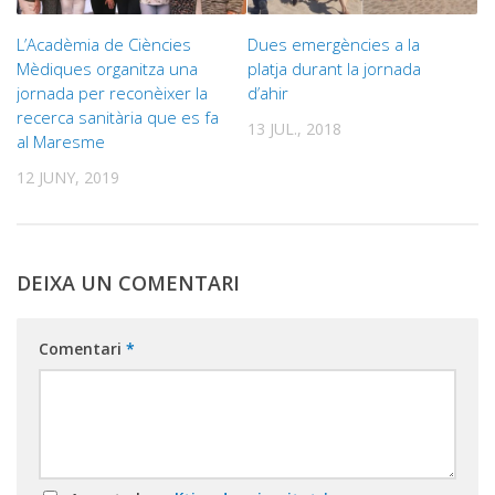
L’Acadèmia de Ciències
Dues emergències a la
Mèdiques organitza una
platja durant la jornada
jornada per reconèixer la
d’ahir
recerca sanitària que es fa
13 JUL., 2018
al Maresme
12 JUNY, 2019
DEIXA UN COMENTARI
Comentari
*