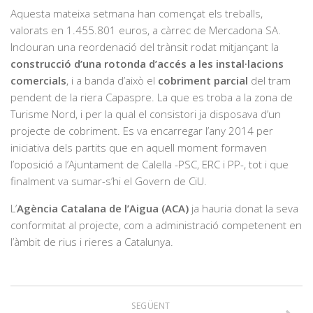
Aquesta mateixa setmana han començat els treballs,
valorats en 1.455.801 euros, a càrrec de Mercadona SA.
Inclouran una reordenació del trànsit rodat mitjançant la
construcció d’una rotonda d’accés a les instal·lacions
comercials
, i a banda d’això el
cobriment parcial
del tram
pendent de la riera Capaspre. La que es troba a la zona de
Turisme Nord, i per la qual el consistori ja disposava d’un
projecte de cobriment. Es va encarregar l’any 2014 per
iniciativa dels partits que en aquell moment formaven
l’oposició a l’Ajuntament de Calella -PSC, ERC i PP-, tot i que
finalment va sumar-s’hi el Govern de CiU.
L’
Agència Catalana de l’Aigua (ACA)
ja hauria donat la seva
conformitat al projecte, com a administració competenent en
l’àmbit de rius i rieres a Catalunya.
SEGÜENT