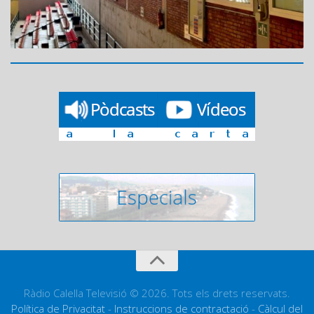
Ràdio Calella Televisió © 2026. Tots els drets reservats.
Política de Privacitat
-
Instruccions de contractació
-
Càlcul del