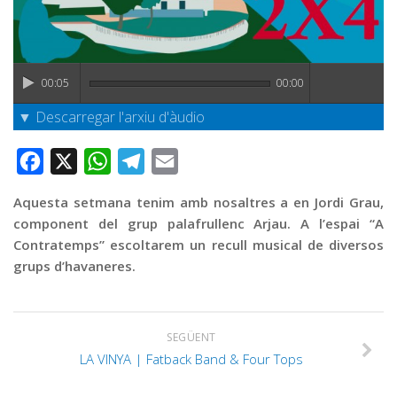
Graella
Publicitat
Contacte
00:05
00:00
▼ Descarregar l'arxiu d'àudio
Facebook
X
WhatsApp
Telegram
Email
Aquesta setmana tenim amb nosaltres a en Jordi Grau,
component del grup palafrullenc Arjau. A l’espai “A
Contratemps” escoltarem un recull musical de diversos
grups d’havaneres.
SEGÜENT
LA VINYA | Fatback Band & Four Tops