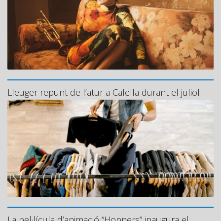
Lleuger repunt de l’atur a Calella durant el juliol
La pel·lícula d’animació “Hoppers” inaugura el