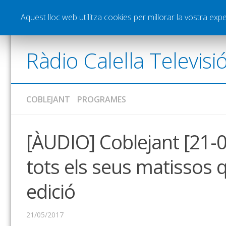
Notícies
Esports
Pòdcasts
Vídeos
Gra
Aquest lloc web utilitza cookies per millorar la vostra ex
Ràdio Calella Televisi
COBLEJANT
PROGRAMES
[ÀUDIO] Coblejant [21-0
tots els seus matissos 
edició
21/05/2017