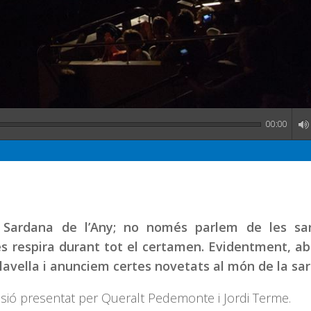
00:00
Sardana de l’Any; no només parlem de les sa
s respira durant tot el certamen. Evidentment, a
lavella i anunciem certes novetats al món de la sa
isió presentat per Queralt Pedemonte i Jordi Terme.