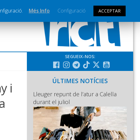
nfiguració.
Més Info
Configuració
ACCEPTAR
SEGUEIX-NOS:
ÚLTIMES NOTÍCIES
y i
Lleuger repunt de l’atur a Calella
a
durant el juliol