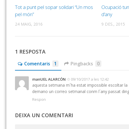
Tot a punt pel sopar solidari “Un mos
Ocupació turí
pel món”
d’any
24 MAIG, 2016
9 DES., 2015
1 RESPOSTA
Comentaris
1
Pingbacks
0
manUEL ALARCÓN
09/10/2017 a les 12:42
aquesta setmana m´ha estat impossible escoltar la 
demano un correo setmanal conm l´any passat din
Respon
DEIXA UN COMENTARI