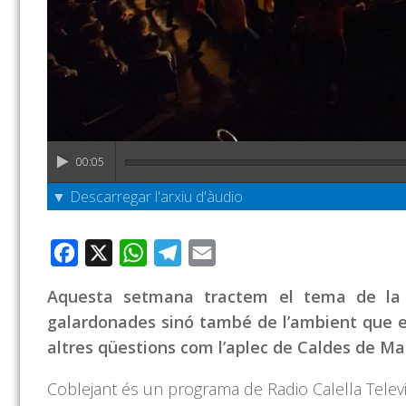
00:05
▼ Descarregar l'arxiu d'àudio
Facebook
X
WhatsApp
Telegram
Email
Aquesta setmana tractem el tema de la 
galardonades sinó també de l’ambient que e
altres qüestions com l’aplec de Caldes de Ma
Coblejant és un programa de Radio Calella Telev