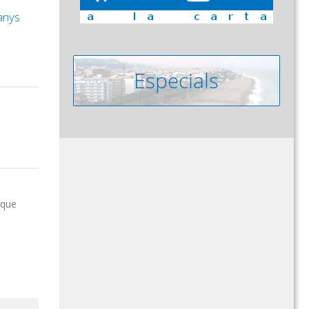
 anys
 que