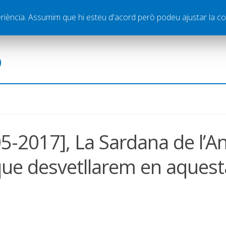
ella
Publicitat
Contacte
periència. Assumim que hi esteu d'acord però podeu ajustar la co
ó
5-2017], La Sardana de l’An
que desvetllarem en aquest