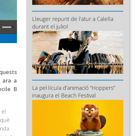
Lleuger repunt de l’atur a Calella
durant el juliol
aquests
 ara a
La pel·lícula d’animació “Hoppers”
ecile B
inaugura el Beach Festival
 el
rquè
enda