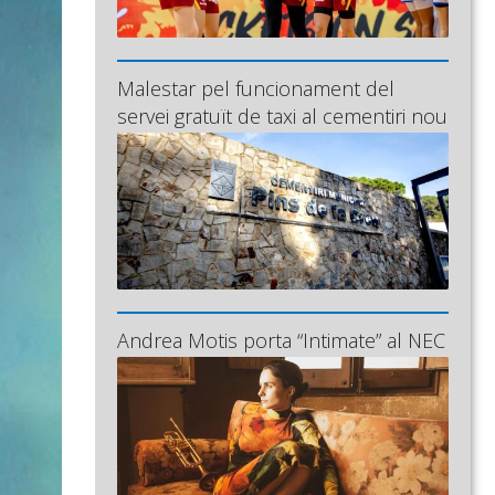
Malestar pel funcionament del
servei gratuït de taxi al cementiri nou
Andrea Motis porta “Intimate” al NEC