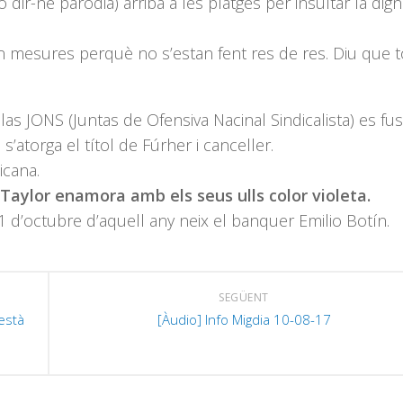
dir-ne paròdia) arriba a les platges per insultar la dign
n mesures perquè no s’estan fent res de res. Diu que 
as JONS (Juntas de Ofensiva Nacinal Sindicalista) es fu
s’atorga el títol de Fúrher i canceller.
icana.
 Taylor enamora amb els seus ulls color violeta.
1 d’octubre d’aquell any neix el banquer Emilio Botín.
SEGÜENT
està
[Àudio] Info Migdia 10-08-17