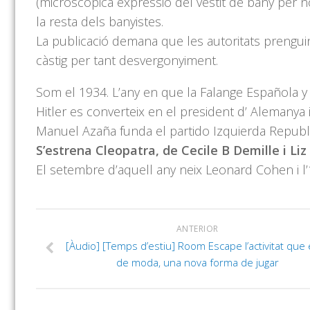
(microscòpica expressió del vestit de bany per no 
la resta dels banyistes.
La publicació demana que les autoritats prengui
càstig per tant desvergonyiment.
Som el 1934. L’any en que la Falange Española y l
Hitler es converteix en el president d’ Alemanya i 
Manuel Azaña funda el partido Izquierda Republ
S’estrena Cleopatra, de Cecile B Demille i Liz
El setembre d’aquell any neix Leonard Cohen i l’
ANTERIOR
[Àudio] [Temps d’estiu] Room Escape l’activitat que 
de moda, una nova forma de jugar