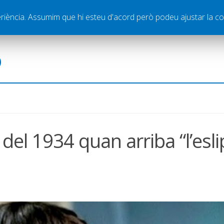
ella
Publicitat
Contacte
periència. Assumim que hi esteu d'acord però podeu ajustar la co
ó
 del 1934 quan arriba “l’esli