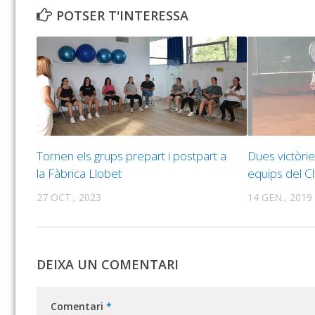
POTSER T'INTERESSA
Tornen els grups prepart i postpart a
Dues victòrie
la Fàbrica Llobet
equips del Cl
27 OCT., 2023
14 GEN., 2019
DEIXA UN COMENTARI
Comentari
*