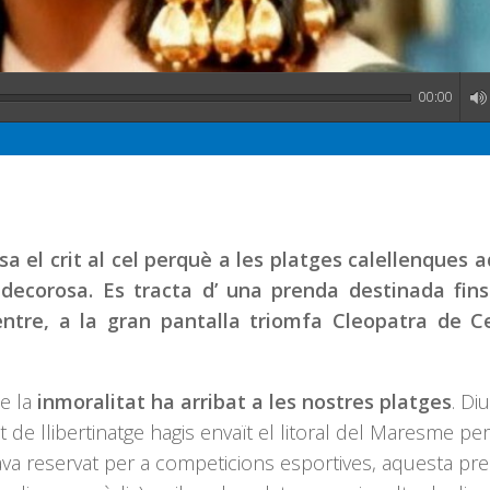
00:00
a el crit al cel perquè a les platges calellenques 
decorosa. Es tracta d’ una prenda destinada fins
entre, a la gran pantalla triomfa Cleopatra de C
ue la
inmoralitat ha arribat a les nostres platges
. Diu
 de llibertinatge hagis envaït el litoral del Maresme pe
tava reservat per a competicions esportives, aquesta pr