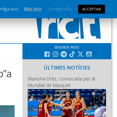
nfiguració.
Més Info
Configuració
ACCEPTAR
SEGUEIX-NOS:
ÚLTIMES NOTÍCIES
p”a
Mariona Ortiz, convocada per al
Mundial de bàsquet