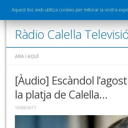
Notícies
Esports
Pòdcasts
Vídeos
Gra
Aquest lloc web utilitza cookies per millorar la vostra ex
Ràdio Calella Televisi
ARA I AQUÍ
[Àudio] Escàndol l’agost
la platja de Calella…
10/08/2017