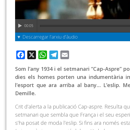
00:05
▼ Descarregar l'arxiu d'àudio
Facebook
X
WhatsApp
Telegram
Email
Som l’any 1934 i el setmanari “Cap-Aspre” pos
dies els homes porten una indumentària in
l’esport que ara arriba al bany… L’eslip. M
Demille.
Crit d’alerta a la publicació Cap-aspre. Resulta q
setmanari que sembla que França i el seu esperit
s’ha posat de moda l’eslip. Si fins ara només es