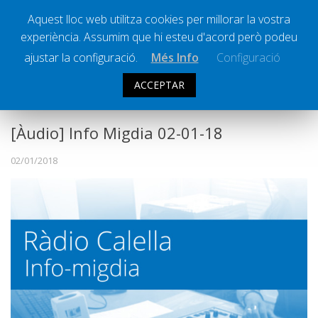
Aquest lloc web utilitza cookies per millorar la vostra
experiència. Assumim que hi esteu d'acord però podeu
Ràdio Calella Televisió
Notícies
ajustar la configuració.
Més Info
Configuració
Comunicació
ACCEPTAR
INFO MIGDIA
Cultura
Política
[Àudio] Info Migdia 02-01-18
Societat
02/01/2018
Successos
Esports
La Banqueta
Transmissions Esportives
Pòdcasts
Vídeos