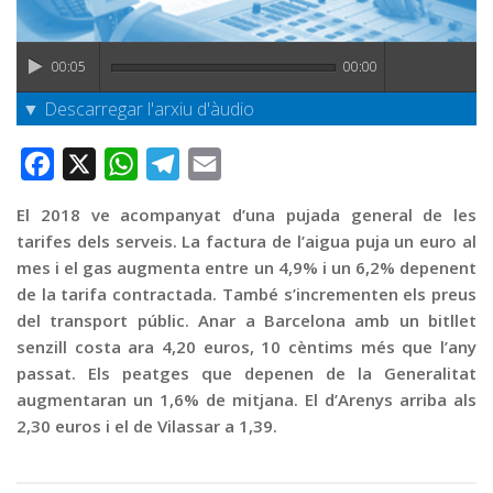
Graella
Publicitat
00:05
00:00
Contacte
▼ Descarregar l'arxiu d'àudio
Facebook
X
WhatsApp
Telegram
Email
El 2018 ve acompanyat d’una pujada general de les
tarifes dels serveis. La factura de l’aigua puja un euro al
mes i el gas augmenta entre un 4,9% i un 6,2% depenent
de la tarifa contractada. També s’incrementen els preus
del transport públic. Anar a Barcelona amb un bitllet
senzill costa ara 4,20 euros, 10 cèntims més que l’any
passat. Els peatges que depenen de la Generalitat
augmentaran un 1,6% de mitjana. El d’Arenys arriba als
2,30 euros i el de Vilassar a 1,39.