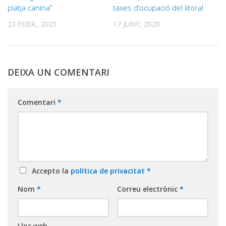
platja canina”
taxes d’ocupació del litoral
23 FEBR., 2021
17 JUNY, 2020
DEIXA UN COMENTARI
Comentari
*
Accepto la
política de privacitat
*
Nom
*
Correu electrònic
*
Lloc web