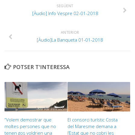
SEGÜENT
[Àudio] Info Vespre 02-01-2018
ANTERIOR
[Àudio]La Banqueta 01-01-2018
POTSER T'INTERESSA
“Volem demostrar que
El consorci turístic Costa
moltes persones que no
del Maresme demana a
tenen gos voldrien una
l’Estat que no cobri les