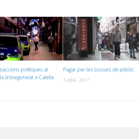
eaccions polítiques al
Pagar per les bosses de plàstic
a (in)seguretat a Calella
3 ABR., 2017