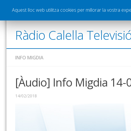
Notícies
Esports
Pòdcasts
Vídeos
Gra
Aquest lloc web utilitza cookies per millorar la vostra ex
Ràdio Calella Televisi
INFO MIGDIA
[Àudio] Info Migdia 14-
14/02/2018