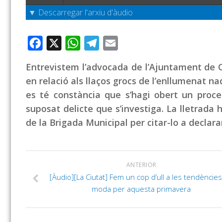
▼ Descarregar l'arxiu d'àudio
Facebook
X
WhatsApp
Telegram
Email
Entrevistem l’advocada de l’Ajuntament de Ca
en relació als llaços grocs de l’enllumenat n
es té constància que s’hagi obert un proce
suposat delicte que s’investiga. La lletrada
de la Brigada Municipal per citar-lo a declara
ANTERIOR
[Àudio][La Ciutat] Fem un cop d’ull a les tendèncie
moda per aquesta primavera