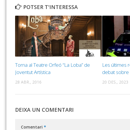
POTSER T'INTERESSA
Torna al Teatre Orfeó “La Loba” de
Les últimes r
Joventut Artística
debat sobre l
28 ABR., 2016
20 DES., 2023
DEIXA UN COMENTARI
Comentari
*