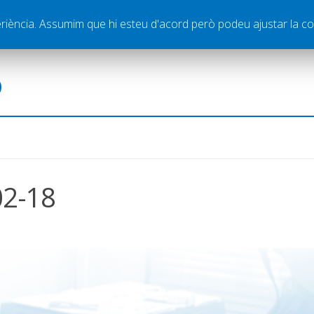
ella
Publicitat
Contacte
periència. Assumim que hi esteu d'acord però podeu ajustar la co
ó
02-18