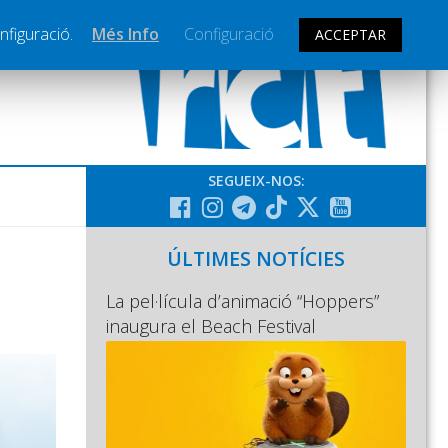
nfiguració.
Més Info
Configuració
ACCEPTAR
SEGUEIX-NOS:
ÚLTIMES NOTÍCIES
La pel·lícula d’animació “Hoppers”
inaugura el Beach Festival