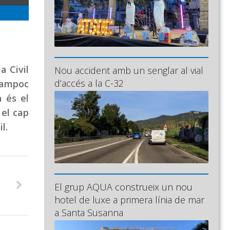
a Civil
Nou accident amb un senglar al vial
d’accés a la C-32
 tampoc
n és el
 el cap
l.
El grup AQUA construeix un nou
hotel de luxe a primera línia de mar
a Santa Susanna