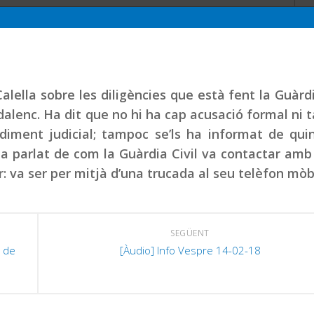
lella sobre les diligències que està fent la Guàrdi
adalenc. Ha dit que no hi ha cap acusació formal ni
diment judicial; tampoc se’ls ha informat de qui
 ha parlat de com la Guàrdia Civil va contactar amb
r: va ser per mitjà d’una trucada al seu telèfon mòbi
SEGÜENT
s de
[Àudio] Info Vespre 14-02-18