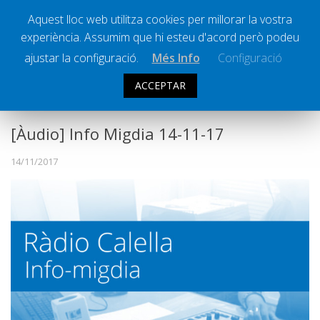
Aquest lloc web utilitza cookies per millorar la vostra
experiència. Assumim que hi esteu d'acord però podeu
Ràdio Calella Televisió
Notícies
ajustar la configuració.
Més Info
Configuració
Comunicació
ACCEPTAR
INFO MIGDIA
Cultura
Política
[Àudio] Info Migdia 14-11-17
Societat
14/11/2017
Successos
Esports
La Banqueta
Transmissions Esportives
Pòdcasts
Vídeos