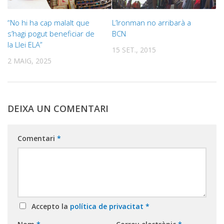
“No hi ha cap malalt que
L’Ironman no arribarà a
s’hagi pogut beneficiar de
BCN
la Llei ELA”
15 SET., 2015
2 MAIG, 2025
DEIXA UN COMENTARI
Comentari
*
Accepto la
política de privacitat
*