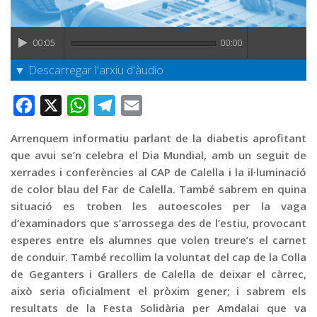
Graella
Publicitat
00:05
00:00
Contacte
▼ Descarregar l'arxiu d'àudio
Facebook
X
WhatsApp
Telegram
Email
Arrenquem informatiu parlant de la diabetis aprofitant
que avui se’n celebra el Dia Mundial, amb un seguit de
xerrades i conferències al CAP de Calella i la il·luminació
de color blau del Far de Calella. També sabrem en quina
situació es troben les autoescoles per la vaga
d’examinadors que s’arrossega des de l’estiu, provocant
esperes entre els alumnes que volen treure’s el carnet
de conduir. També recollim la voluntat del cap de la Colla
de Geganters i Grallers de Calella de deixar el càrrec,
això seria oficialment el pròxim gener; i sabrem els
resultats de la Festa Solidària per Amdalai que va