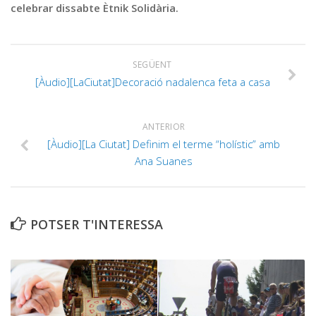
celebrar dissabte Ètnik Solidària.
SEGÜENT
[Àudio][LaCiutat]Decoració nadalenca feta a casa
ANTERIOR
[Àudio][La Ciutat] Definim el terme “holístic” amb
Ana Suanes
POTSER T'INTERESSA