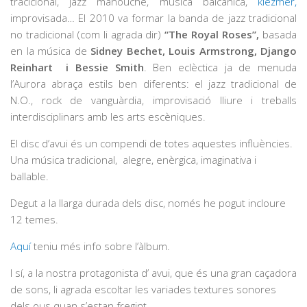
tracicional, jazz manouche, música balcànica,
klezmer,
improvisada… El 2010 va formar la banda de jazz tradicional
no tradicional (com li agrada dir)
“The Royal Roses”,
basada
en la música de
Sidney Bechet, Louis Armstrong, Django
Reinhart i Bessie Smith
. Ben eclèctica ja de menuda
l’Aurora abraça estils ben diferents: el jazz tradicional de
N.O., rock de vanguàrdia, improvisació lliure i treballs
interdisciplinars amb les arts escèniques.
El disc d’avui és un compendi de totes aquestes influències.
Una música tradicional, alegre, enèrgica, imaginativa i
ballable.
Degut a la llarga durada dels disc, només he pogut incloure
12 temes.
Aquí
teniu més info sobre l’àlbum.
I sí, a la nostra protagonista d’ avui, que és una gran caçadora
de sons, li agrada escoltar les variades textures sonores
dels ous quan s’estan fregint.