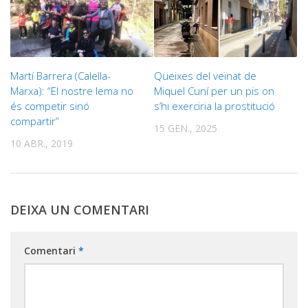
Martí Barrera (Calella-
Queixes del veïnat de
Marxa): “El nostre lema no
Miquel Cuní per un pis on
és competir sinó
s’hi exerciria la prostitució
compartir”
15 GEN., 2025
10 ABR., 2019
DEIXA UN COMENTARI
Comentari
*