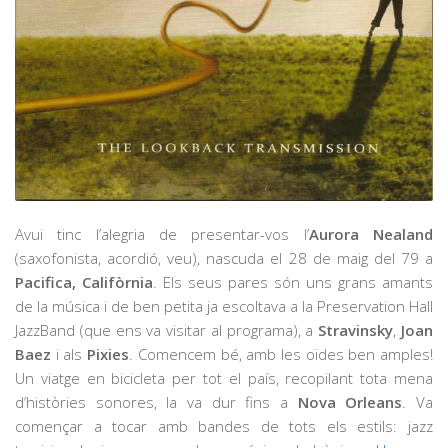
Avui tinc l’alegria de presentar-vos l’
Aurora Nealand
(saxofonista, acordió, veu), nascuda el 28 de maig del 79 a
Pacifica, Califòrnia
. Els seus pares són uns grans amants
de la música i de ben petita ja escoltava a la Preservation Hall
JazzBand (que ens va visitar al programa), a
Stravinsky
,
Joan
Baez
i als
Pixies
. Comencem bé, amb les oïdes ben amples!
Un viatge en bicicleta per tot el país, recopilant tota mena
d’històries sonores, la va dur fins a
Nova Orleans
. Va
començar a tocar amb bandes de tots els estils: jazz