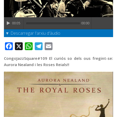
Graella
Publicitat
Contacte
00:05
00:00
▼ Descarregar l'arxiu d'àudio
Facebook
X
WhatsApp
Telegram
Email
CongoJazzSquare#109 El curiós so dels ous fregint-se:
Aurora Nealand i les Roses Reials!!