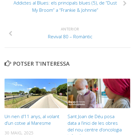
Addictes al Blues: els principals blues (5), de “Dust
My Broom” a “Frankie & Johnnie”
ANTERIOR
Revival 80 – Romàntic
POTSER T'INTERESSA
Un nen d’11 anys, al volant
Sant Joan de Déu posa
d’un cotxe al Maresme
data a l’inici de les obres
del nou centre d’oncologia
30 MAIG, 2025