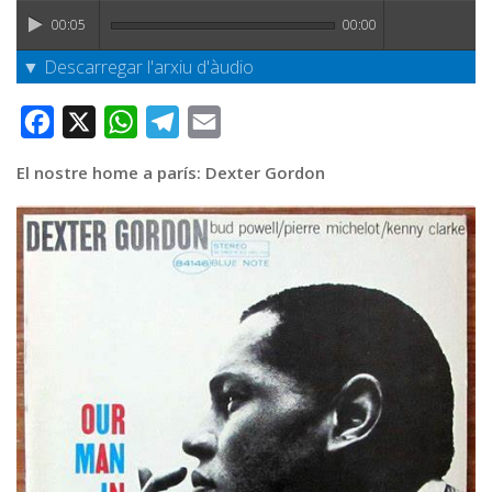
Graella
00:05
00:00
Publicitat
▼ Descarregar l'arxiu d'àudio
Contacte
Facebook
X
WhatsApp
Telegram
Email
El nostre home a parís: Dexter Gordon