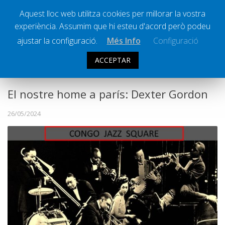
Aquest lloc web utilitza cookies per millorar la vostra
experiència. Assumim que hi esteu d'acord però podeu
Ràdio Calella Televisió
Notícies
ajustar la configuració.
Més Info
Configuració
Comunicació
ACCEPTAR
CONGO JAZZ SQUARE
Cultura
Política
El nostre home a parís: Dexter Gordon
Societat
26/05/2024
Successos
Esports
La Banqueta
Transmissions Esportives
Pòdcasts
Vídeos