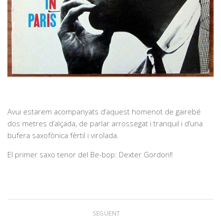
Avui estarem acompanyats d’aquest homenot de gairebé
dos metres d’alçada, de parlar arrossegat i tranquil i d’una
bufera saxofònica fèrtil i virolada.
El primer saxo tenor del Be-bop: Dexter Gordon!!
SEGÜENT