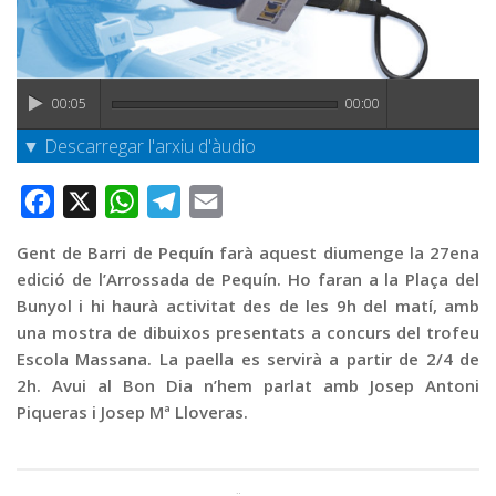
Graella
Publicitat
Contacte
00:05
00:00
▼ Descarregar l'arxiu d'àudio
Facebook
X
WhatsApp
Telegram
Email
Gent de Barri de Pequín farà aquest diumenge la 27ena
edició de l’Arrossada de Pequín. Ho faran a la Plaça del
Bunyol i hi haurà activitat des de les 9h del matí, amb
una mostra de dibuixos presentats a concurs del trofeu
Escola Massana. La paella es servirà a partir de 2/4 de
2h. Avui al Bon Dia n’hem parlat amb Josep Antoni
Piqueras i Josep Mª Lloveras.