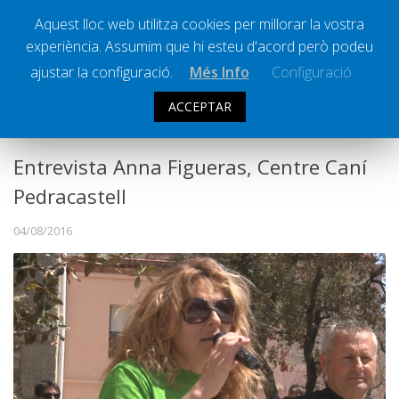
Aquest lloc web utilitza cookies per millorar la vostra
experiència. Assumim que hi esteu d'acord però podeu
Ràdio Calella Televisió
Notícies
ajustar la configuració.
Més Info
Configuració
Comunicació
ACCEPTAR
INFO VESPRE
Cultura
Política
Entrevista Anna Figueras, Centre Caní
Societat
Pedracastell
Successos
04/08/2016
Esports
La Banqueta
Transmissions Esportives
Pòdcasts
Vídeos