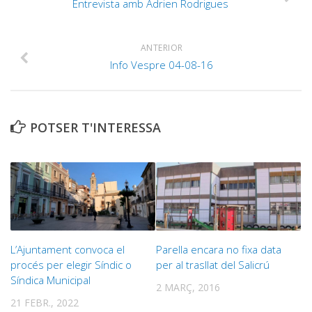
Entrevista amb Adrien Rodrigues
ANTERIOR
Info Vespre 04-08-16
POTSER T'INTERESSA
L’Ajuntament convoca el
Parella encara no fixa data
procés per elegir Síndic o
per al trasllat del Salicrú
Síndica Municipal
2 MARÇ, 2016
21 FEBR., 2022