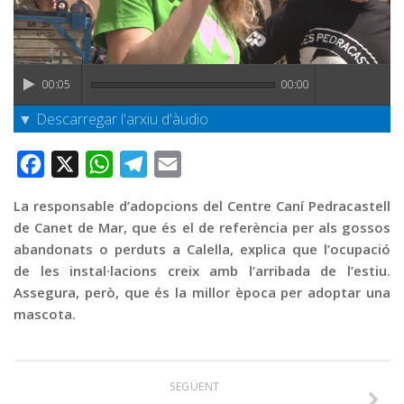
Graella
Publicitat
Contacte
00:05
00:00
▼ Descarregar l'arxiu d'àudio
Facebook
X
WhatsApp
Telegram
Email
La responsable d’adopcions del Centre Caní Pedracastell
de Canet de Mar, que és el de referència per als gossos
abandonats o perduts a Calella, explica que l’ocupació
de les instal·lacions creix amb l’arribada de l’estiu.
Assegura, però, que és la millor època per adoptar una
mascota.
SEGÜENT