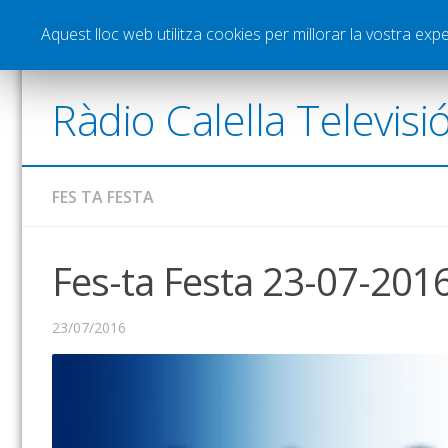
Notícies
Esports
Pòdcasts
Vídeos
Gra
Aquest lloc web utilitza cookies per millorar la vostra ex
Ràdio Calella Televisi
FES TA FESTA
Fes-ta Festa 23-07-201
23/07/2016