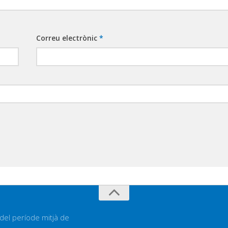
Correu electrònic
*
 del període mitjà de