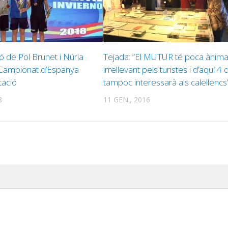
ó de Pol Brunet i Núria
Tejada: “El MUTUR té poca ànima
 Campionat d’Espanya
irrellevant pels turistes i d’aquí 4 
tació
tampoc interessarà als calellencs
8
11 GEN., 2016