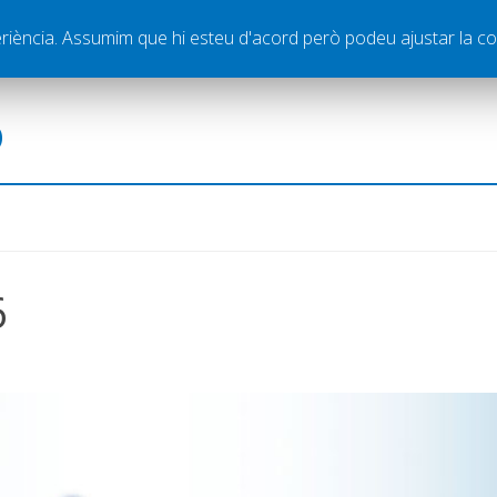
ella
Publicitat
Contacte
periència. Assumim que hi esteu d'acord però podeu ajustar la co
ó
6