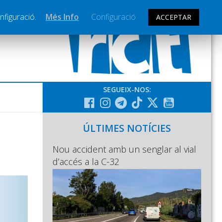
nfiguració.
Més Info
Configuració
ACCEPTAR
SEGUEIX-NOS:
ÚLTIMES NOTÍCIES
Nou accident amb un senglar al vial
d’accés a la C-32