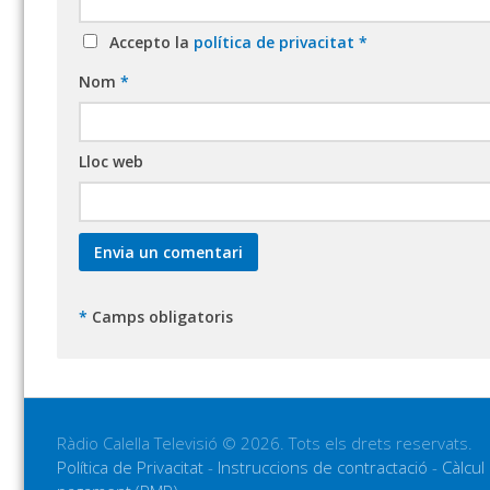
Accepto la
política de privacitat
*
Nom
*
Lloc web
*
Camps obligatoris
Ràdio Calella Televisió © 2026. Tots els drets reservats.
Política de Privacitat
-
Instruccions de contractació
-
Càlcul