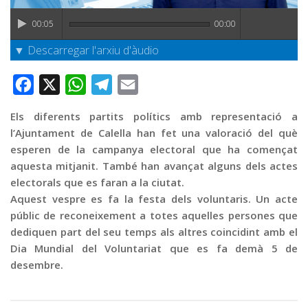
Graella
00:05
00:00
Publicitat
▼ Descarregar l'arxiu d'àudio
Contacte
Facebook
X
WhatsApp
Telegram
Email
Els diferents partits polítics amb representació a
l’Ajuntament de Calella han fet una valoració del què
esperen de la campanya electoral que ha començat
aquesta mitjanit. També han avançat alguns dels actes
electorals que es faran a la ciutat.
Aquest vespre es fa la festa dels voluntaris. Un acte
públic de reconeixement a totes aquelles persones que
dediquen part del seu temps als altres coincidint amb el
Dia Mundial del Voluntariat que es fa demà 5 de
desembre.