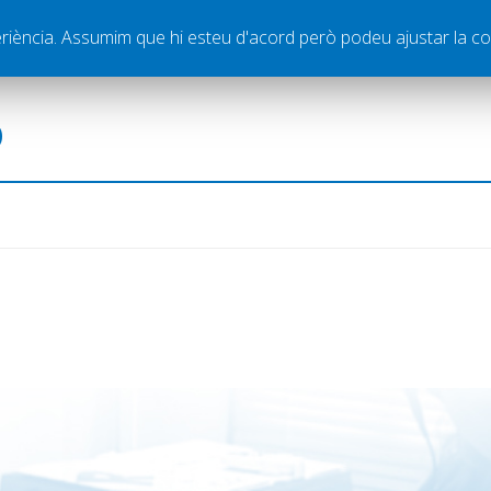
ella
Publicitat
Contacte
periència. Assumim que hi esteu d'acord però podeu ajustar la co
ó