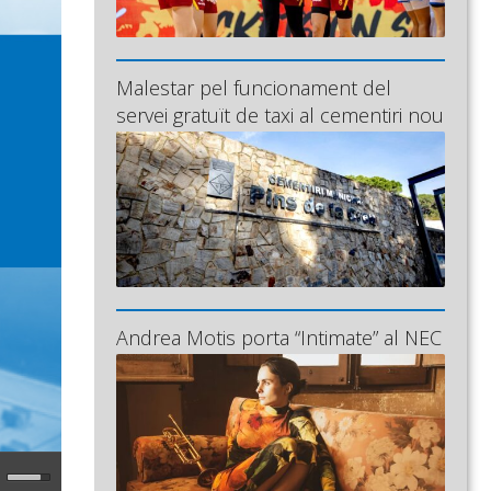
Malestar pel funcionament del
servei gratuït de taxi al cementiri nou
Andrea Motis porta “Intimate” al NEC