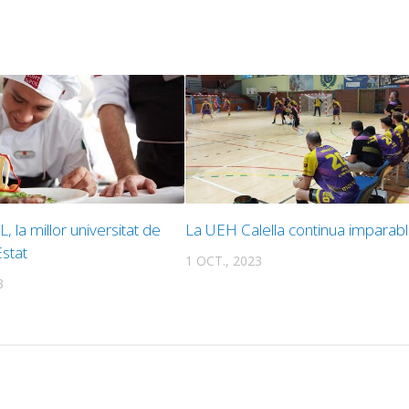
 la millor universitat de
La UEH Calella continua imparab
Estat
1 OCT., 2023
3