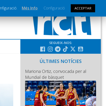
nfiguració.
Més Info
Configuració
ACCEPTAR
SEGUEIX-NOS:
ÚLTIMES NOTÍCIES
Mariona Ortiz, convocada per al
Mundial de bàsquet