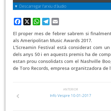
▼ Descarregar l'arxiu d'àudio
Facebook
X
WhatsApp
Telegram
Email
El proper mes de febrer sabrem si finalment 
als Ameripolitan Music Awards 2017.
L’Screamin Festival està considerat com un
dels anys 50 i en aquests premis ha de compe
estan prou consolidats com el Nashville Boo
de Toro Records, empresa organitzadora de l
ANTERIOR
Info Vespre 10-01-2017