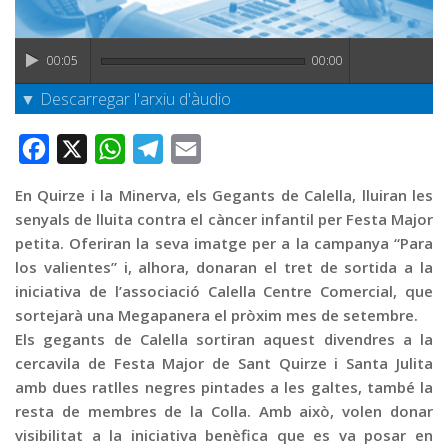
Graella
Publicitat
00:05
00:00
Contacte
▼ Descarregar l'arxiu d'àudio
Facebook
X
WhatsApp
Telegram
Email
En Quirze i la Minerva, els Gegants de Calella, lluiran les
senyals de lluita contra el càncer infantil per Festa Major
petita. Oferiran la seva imatge per a la campanya “Para
los valientes” i, alhora, donaran el tret de sortida a la
iniciativa de l’associació Calella Centre Comercial, que
sortejarà una Megapanera el pròxim mes de setembre.
Els gegants de Calella sortiran aquest divendres a la
cercavila de Festa Major de Sant Quirze i Santa Julita
amb dues ratlles negres pintades a les galtes, també la
resta de membres de la Colla. Amb això, volen donar
visibilitat a la iniciativa benèfica que es va posar en