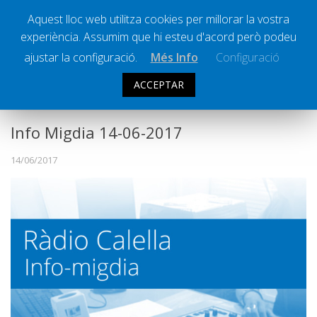
Aquest lloc web utilitza cookies per millorar la vostra
experiència. Assumim que hi esteu d'acord però podeu
Ràdio Calella Televisió
Notícies
ajustar la configuració.
Més Info
Configuració
Comunicació
ACCEPTAR
INFO MIGDIA
Cultura
Política
Info Migdia 14-06-2017
Societat
14/06/2017
Successos
Esports
La Banqueta
Transmissions Esportives
Pòdcasts
Vídeos