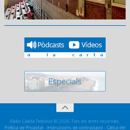
Ràdio Calella Televisió © 2026. Tots els drets reservats.
Política de Privacitat
-
Instruccions de contractació
-
Càlcul del